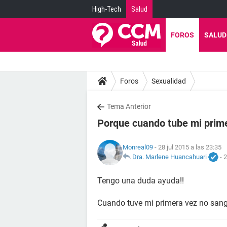
High-Tech
Salud
FOROS
SALUD
Foros
Sexualidad
Tema Anterior
Porque cuando tube mi prim
Monreal09
- 28 jul 2015 a las 23:35
Dra. Marlene Huancahuari
-
2
Tengo una duda ayuda!!
Cuando tuve mi primera vez no sang