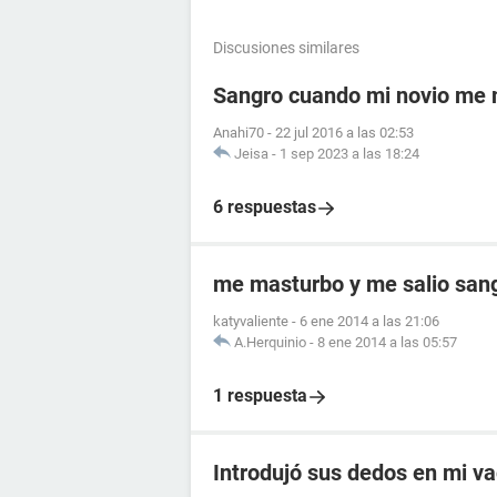
Discusiones similares
Sangro cuando mi novio me
Anahi70
-
22 jul 2016 a las 02:53
Jeisa
-
1 sep 2023 a las 18:24
6 respuestas
me masturbo y me salio sang
katyvaliente
-
6 ene 2014 a las 21:06
A.Herquinio
-
8 ene 2014 a las 05:57
1 respuesta
Introdujó sus dedos en mi va