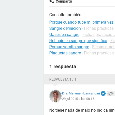
Compartir
Consulta también:
Porque cuando tube mi primera vez
Sangre definicion
-
Fichas prácticas 
Gases en sangre
-
Fichas prácticas -
Hct bajo en sangre que significa
-
Fi
Porque vomito sangre
-
Fichas práct
Plaquetas sangre
-
Fichas prácticas 
1 respuesta
RESPUESTA 1 / 1
Dra. Marlene Huancahuari
29 jul 2015 a las 00:15
No tiene nada de malo no indica nin