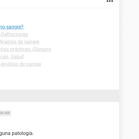
 no sangre?
-Definiciones
Análisis de sangre
chas prácticas -Glosario
icas -Salud
-Análisis de sangre
29.005
guna patología.