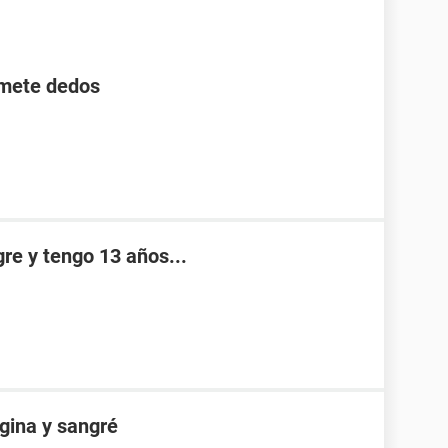
 mete dedos
re y tengo 13 años...
gina y sangré