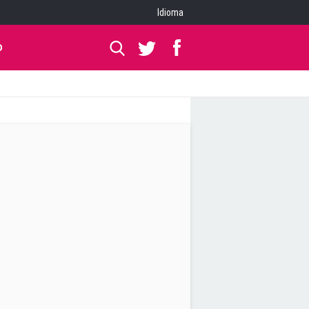
Idioma
O