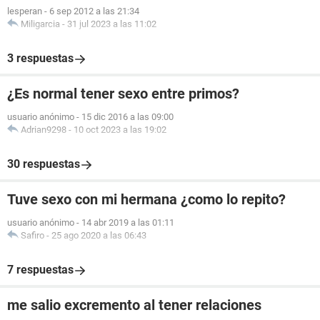
lesperan
-
6 sep 2012 a las 21:34
Miligarcia
-
31 jul 2023 a las 11:02
3 respuestas
¿Es normal tener sexo entre primos?
usuario anónimo
-
15 dic 2016 a las 09:00
Adrian9298
-
10 oct 2023 a las 19:02
30 respuestas
Tuve sexo con mi hermana ¿como lo repito?
usuario anónimo
-
14 abr 2019 a las 01:11
Safiro
-
25 ago 2020 a las 06:43
7 respuestas
me salio excremento al tener relaciones