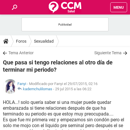
MENU
INICIO
FOROS
Foros
Sexualidad
SALUD
Tema Anterior
Siguiente Tema
Que pasa si tengo relaciones al otro día de
FAMILIA
terminar mi periodo?
NUTRICIÓN
Fanyi
- Modificado por Fanyi el 29/07/2015, 02:16
kademchulilomas
-
29 jul 2015 a las 06:22
BIENESTAR
HOLA...! solo quería saber si una mujer puede quedar
embarazada si tiene relaciones después de que ha
SEXUALIDAD
terminado su periodo es que estoy muy preocupada....
Es que fue mi primera vez y empezamos sin condón pero el
solo me mojo con el liquido pre seminal pero después el se
GLOSARIO