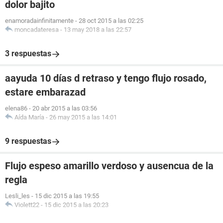
dolor bajito
enamoradainfinitamente
-
28 oct 2015 a las 02:25
moncadateresa
-
13 may 2018 a las 22:57
3 respuestas
aayuda 10 días d retraso y tengo flujo rosado,
estare embarazad
elena86
-
20 abr 2015 a las 03:56
Aída María
-
26 may 2015 a las 14:01
9 respuestas
Flujo espeso amarillo verdoso y ausencua de la
regla
Lesli_les
-
15 dic 2015 a las 19:55
Violett22
-
15 dic 2015 a las 20:23