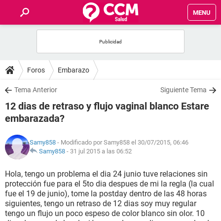
MENU
INICIO
FOROS
Foros
Embarazo
SALUD
Tema Anterior
Siguiente Tema
12 dias de retraso y flujo vaginal blanco Estare
FAMILIA
embarazada?
NUTRICIÓN
Samy858
- Modificado por Samy858 el 30/07/2015, 06:46
Samy858
-
31 jul 2015 a las 06:52
BIENESTAR
Hola, tengo un problema el dia 24 junio tuve relaciones sin
protección fue para el 5to dia despues de mi la regla (la cual
SEXUALIDAD
fue el 19 de junio), tome la postday dentro de las 48 horas
siguientes, tengo un retraso de 12 dias soy muy regular
tengo un flujo un poco espeso de color blanco sin olor. 10
GLOSARIO