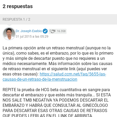
2 respuestas
RESPUESTA 1 / 2
Dr. Joseph Exebio
16.358
31 jul 2015 a las 05:29
La primera opción ante un retraso menstrual (aunque no la
única), como sabes, es el embarazo, por lo que es lo primero
y más simple de descartar puesto que no requieres a un
médico necesariamente. Más información sobre las causas
de retraso menstrual en el siguiente link (aquí puedes ver
esas otras causas):
https://salud.ccm.net/faq/5655-las-
causas-de-un-retraso-de-la-menstruacion
REPITE la prueba de HCG beta cuantitativa en sangre para
descartar el embarazo y que estés más tranquila... SI ESTA
NOS SALE TMB NEGATIVA YA PODEMOS DESCARTAR EL
EMBARAZO Y HABRÁ QUE CONSULTAR AL GINECÓLOGO
PARA DESCARTAR ESAS OTRAS CAUSAS DE RETRASOS
QUE PUEDES LEERLAS EN EL LINK DE ARRIBITA.