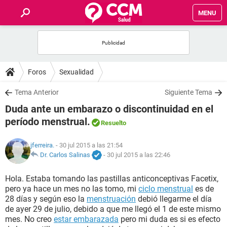
MENU
INICIO
FOROS
Foros
Sexualidad
SALUD
Tema Anterior
Siguiente Tema
Duda ante un embarazo o discontinuidad en el
FAMILIA
período menstrual.
Resuelto
NUTRICIÓN
jferreira.
- 30 jul 2015 a las 21:54
Dr. Carlos Salinas
-
30 jul 2015 a las 22:46
BIENESTAR
Hola. Estaba tomando las pastillas anticonceptivas Facetix,
pero ya hace un mes no las tomo, mi
ciclo menstrual
es de
SEXUALIDAD
28 días y según eso la
menstruación
debió llegarme el día
de ayer 29 de julio, debido a que me llegó el 1 de este mismo
mes. No creo
estar embarazada
pero mi duda es si es efecto
GLOSARIO