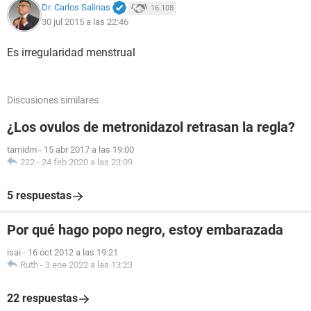
Dr. Carlos Salinas
16.108
30 jul 2015 a las 22:46
Es irregularidad menstrual
Discusiones similares
¿Los ovulos de metronidazol retrasan la regla?
tamidm
-
15 abr 2017 a las 19:00
222
-
24 feb 2020 a las 23:09
5 respuestas
Por qué hago popo negro, estoy embarazada
isai
-
16 oct 2012 a las 19:21
Ruth
-
3 ene 2022 a las 13:23
22 respuestas