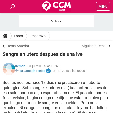
MENU
INICIO
FOROS
Foros
Embarazo
SALUD
Tema Anterior
Siguiente Tema
Sangre en utero despues de una ive
FAMILIA
Iremon
- 31 jul 2015 a las 01:48
NUTRICIÓN
Dr. Joseph Exebio
-
31 jul 2015 a las 05:00
Buenas noches, hace 17 dias me practicaron un aborto
BIENESTAR
quirurgico. Solo sangre el primer dia ( bastante)despues de
eso solo mancho algo esporadicamente. El pasado martes
SEXUALIDAD
fui a revision, la ginecologa me dijo que esta todo bien pero
que tengo un poco de sangre en la cavidad. Pero no la
expulso!! Ni sangre ni coagulos ni nada!! Hoy me ha dolido
GLOSARIO
un lado del vientre ( encima de la cadera). El dolor es