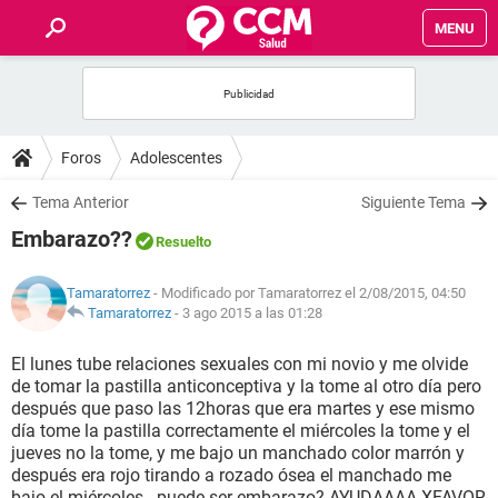
MENU
INICIO
FOROS
Foros
Adolescentes
SALUD
Tema Anterior
Siguiente Tema
Embarazo??
Resuelto
FAMILIA
Tamaratorrez
- Modificado por Tamaratorrez el 2/08/2015, 04:50
NUTRICIÓN
Tamaratorrez
-
3 ago 2015 a las 01:28
El lunes tube relaciones sexuales con mi novio y me olvide
BIENESTAR
de tomar la pastilla anticonceptiva y la tome al otro día pero
después que paso las 12horas que era martes y ese mismo
SEXUALIDAD
día tome la pastilla correctamente el miércoles la tome y el
jueves no la tome, y me bajo un manchado color marrón y
después era rojo tirando a rozado ósea el manchado me
GLOSARIO
bajo el miércoles . puede ser embarazo? AYUDAAAA XFAVOR