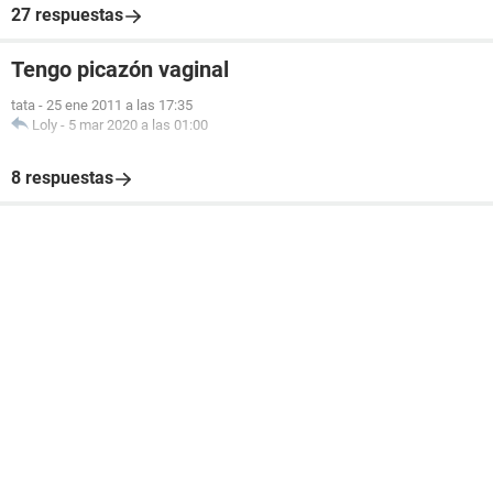
27 respuestas
Tengo picazón vaginal
tata
-
25 ene 2011 a las 17:35
Loly
-
5 mar 2020 a las 01:00
8 respuestas