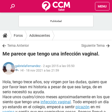
MENU
INICIO
FOROS
Foros
Adolescentes
SALUD
Tema Anterior
Siguiente Tema
Me parece que tengo una infección vaginal.
FAMILIA
gabrielafernandez
- 2 ago 2015 a las 05:50
NUTRICIÓN
Hl -
18 nov 2021 a las 21:59
Hola, tengo trece años, soy virgen por las dudas,
quiero que
BIENESTAR
por favor lean mi historia a pesar de que sea larga, de en
serio necesitó su ayuda.
SEXUALIDAD
Hace unos cuatro/cinco meses aproximadamente en los que
siento que tengo una
infección vaginal
. Todo empezó un día
yo estando en el colegio, empecé a sentir
picazón
en mi
GLOSARIO
vagina
y sentía que me caminaban cosas. Apenas llegué a