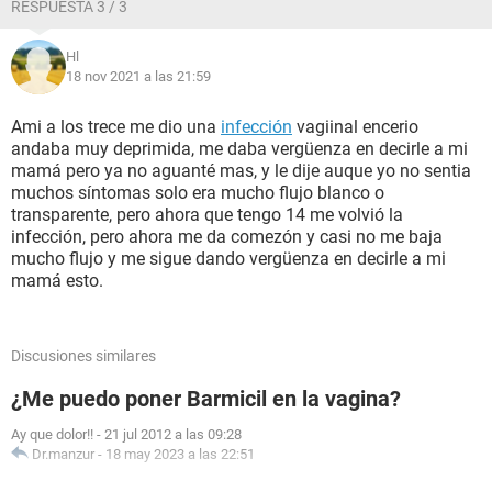
RESPUESTA 3 / 3
Hl
18 nov 2021 a las 21:59
Ami a los trece me dio una
infección
vagiinal encerio
andaba muy deprimida, me daba vergüenza en decirle a mi
mamá pero ya no aguanté mas, y le dije auque yo no sentia
muchos síntomas solo era mucho flujo blanco o
transparente, pero ahora que tengo 14 me volvió la
infección, pero ahora me da comezón y casi no me baja
mucho flujo y me sigue dando vergüenza en decirle a mi
mamá esto.
Discusiones similares
¿Me puedo poner Barmicil en la vagina?
Ay que dolor!!
-
21 jul 2012 a las 09:28
Dr.manzur
-
18 may 2023 a las 22:51