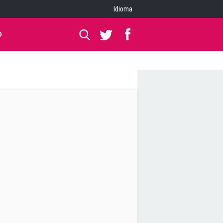
Idioma
O