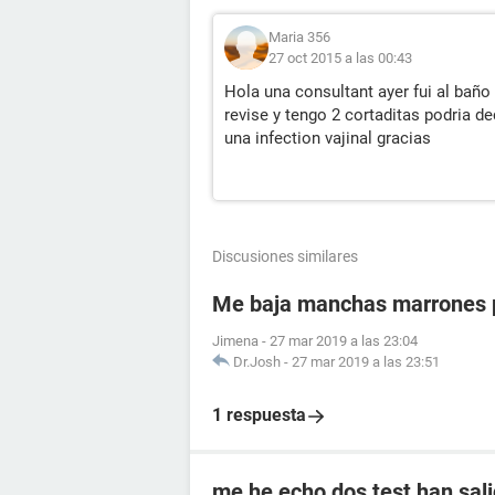
Maria 356
27 oct 2015 a las 00:43
Hola una consultant ayer fui al baño
revise y tengo 2 cortaditas podria d
una infection vajinal gracias
Discusiones similares
Me baja manchas marrones p
Jimena
-
27 mar 2019 a las 23:04
Dr.Josh
-
27 mar 2019 a las 23:51
1 respuesta
me he echo dos test han sali