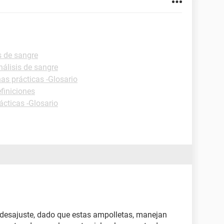
s de sangre
nálisis de sangre
has prácticas -Glosario
finiciones
ácticas -Glosario
 desajuste, dado que estas ampolletas, manejan