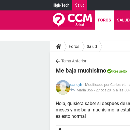
High-Tech
Salud
FOROS
SALUD
Foros
Salud
Tema Anterior
Me baja muchisimo
Resuelto
candyh
- Modificado por Carlos-vialf
Maria 356 -
27 oct 2015 a las 00
Hola, quisiera saber si despues de u
meses y me baja muchisimo la estub
es esto normal