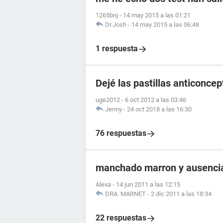
1265bnj
-
14 may 2015 a las 01:21
Dr.Josh
-
14 may 2015 a las 06:48
1 respuesta
Dejé las pastillas anticonce
uge2012
-
6 oct 2012 a las 03:46
Jenny
-
24 oct 2018 a las 16:30
76 respuestas
manchado marron y ausencia
Alexa
-
14 jun 2011 a las 12:15
DRA. MARNET
-
2 dic 2011 a las 18:34
22 respuestas