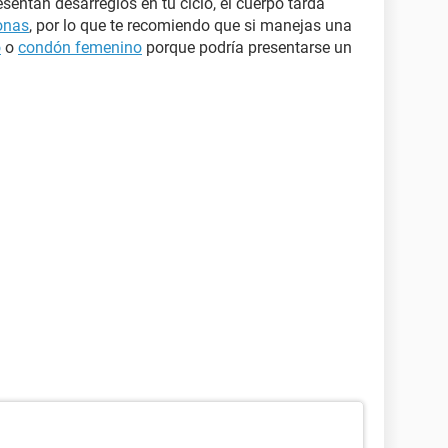
entan desarreglos en tu ciclo, el cuerpo tarda
onas
, por lo que te recomiendo que si manejas una
o
o
condón femenino
porque podría presentarse un