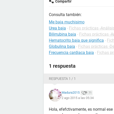
Compartir
Consulta también:
Me baja muchisimo
Urea baja
-
Fichas prácticas -Análisi
Bilirrubina baja
-
Fichas prácticas -A
Hematocrito baja que significa
-
Fic
Globulina baja
-
Fichas prácticas -De
Frecuencia cardiaca baja
-
Fichas pr
1 respuesta
RESPUESTA 1 / 1
Madura2015
71
2 ago 2015 a las 05:34
Hola, efefctivamente, es normal ese