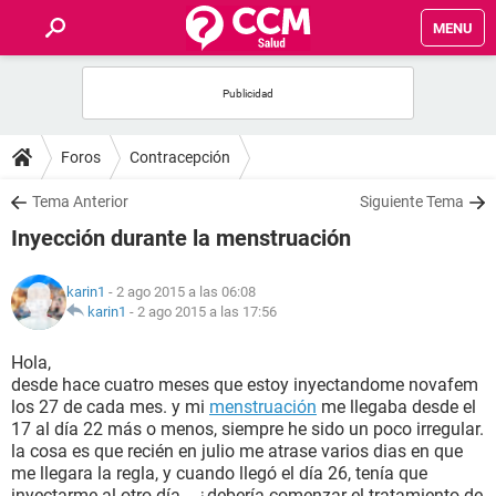
MENU
INICIO
FOROS
Foros
Contracepción
SALUD
Tema Anterior
Siguiente Tema
Inyección durante la menstruación
FAMILIA
karin1
- 2 ago 2015 a las 06:08
NUTRICIÓN
karin1
-
2 ago 2015 a las 17:56
Hola,
BIENESTAR
desde hace cuatro meses que estoy inyectandome novafem
los 27 de cada mes. y mi
menstruación
me llegaba desde el
SEXUALIDAD
17 al día 22 más o menos, siempre he sido un poco irregular.
la cosa es que recién en julio me atrase varios dias en que
me llegara la regla, y cuando llegó el día 26, tenía que
GLOSARIO
inyectarme al otro día... ¿debería comenzar el tratamiento de