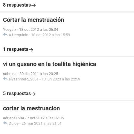
8 respuestas
Cortar la menstruación
Yoeysix
-
18 oct 2012 a las 06:34
A.Herquinio
-
18 oct 2012 a las 15:59
1 respuesta
vi un gusano en la toallita higiénica
sabriina
-
30 dic 2011 a las 20:25
elyaahmero_2051
-
13 jun 2023 a las 22:59
5 respuestas
cortar la mestruacion
adriana1684
-
7 oct 2012 a las 02:05
Dulce
-
26 mar 2021 a las 21:51