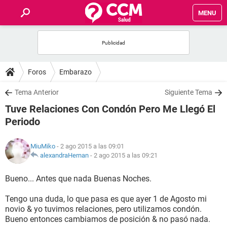
MENU
INICIO
FOROS
Foros
Embarazo
SALUD
Tema Anterior
Siguiente Tema
Tuve Relaciones Con Condón Pero Me Llegó El
FAMILIA
Periodo
NUTRICIÓN
MiuMiko
- 2 ago 2015 a las 09:01
alexandraHernan
-
2 ago 2015 a las 09:21
BIENESTAR
Bueno... Antes que nada Buenas Noches.
SEXUALIDAD
Tengo una duda, lo que pasa es que ayer 1 de Agosto mi
novio & yo tuvimos relaciones, pero utilizamos condón.
Bueno entonces cambiamos de posición & no pasó nada.
GLOSARIO