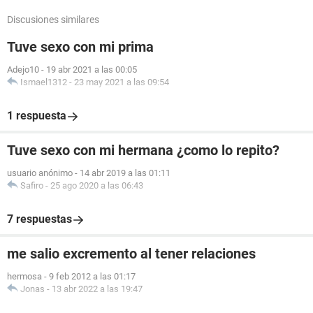
Discusiones similares
Tuve sexo con mi prima
Adejo10
-
19 abr 2021 a las 00:05
Ismael1312
-
23 may 2021 a las 09:54
1 respuesta
Tuve sexo con mi hermana ¿como lo repito?
usuario anónimo
-
14 abr 2019 a las 01:11
Safiro
-
25 ago 2020 a las 06:43
7 respuestas
me salio excremento al tener relaciones
hermosa
-
9 feb 2012 a las 01:17
Jonas
-
13 abr 2022 a las 19:47