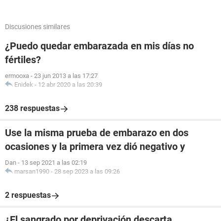
Discusiones similares
¿Puedo quedar embarazada en mis días no
fértiles?
ermooxa
-
23 jun 2013 a las 17:27
Enidek
-
12 abr 2020 a las 20:39
238 respuestas
Use la misma prueba de embarazo en dos
ocasiones y la primera vez dió negativo y
Dan
-
13 sep 2021 a las 02:19
marsan1990
-
28 sep 2023 a las 09:26
2 respuestas
¿El sangrado por deprivación descarta