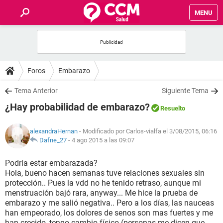
MENU
INICIO
FOROS
Foros
Embarazo
SALUD
Tema Anterior
Siguiente Tema
¿Hay probabilidad de embarazo?
Resuelto
FAMILIA
alexandraHernan
- Modificado por Carlos-vialfa el 3/08/2015, 06:16
NUTRICIÓN
Dafne_27
-
4 ago 2015 a las 09:07
Podría estar embarazada?
BIENESTAR
Hola, bueno hacen semanas tuve relaciones sexuales sin
protección.. Pues la vdd no he tenido retraso, aunque mi
SEXUALIDAD
menstruación bajó rara, anyway... Me hice la prueba de
embarazo y me salió negativa.. Pero a los días, las nauceas
han empeorado, los dolores de senos son mas fuertes y me
GLOSARIO
han crecido, tengo cambio físico (personas me dicen que