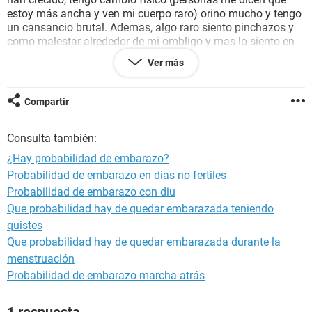
estoy más ancha y ven mi cuerpo raro) orino mucho y tengo
un cansancio brutal. Ademas, algo raro siento pinchazos y
como malestar alrededor de mi ombligo y mas lo siento en
la parte de arriba... Podría ser embarazo? Se que debo
Ver más
repetirme la prueba de embarazo... Pero quiero leer alguna
opinión..
Compartir
Consulta también:
¿Hay probabilidad de embarazo?
Probabilidad de embarazo en dias no fertiles
Probabilidad de embarazo con diu
Que probabilidad hay de quedar embarazada teniendo
quistes
Que probabilidad hay de quedar embarazada durante la
menstruación
Probabilidad de embarazo marcha atrás