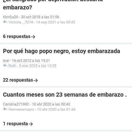
embarazo?
KimSa29
-
30 oct 2018 a las 01:56
Victoria__7274
-
14 sep 2021 a las 00:42
6 respuestas
Por qué hago popo negro, estoy embarazada
isai
-
16 oct 2012 a las 19:21
Ruth
-
3 ene 2022 a las 13:23
22 respuestas
Cuantos meses son 23 semanas de embarazo .
Carolina271992
-
10 abr 2020 a las 00:43
Hermanamayor
-
10 abr 2020 a las 01:44
1 respuesta