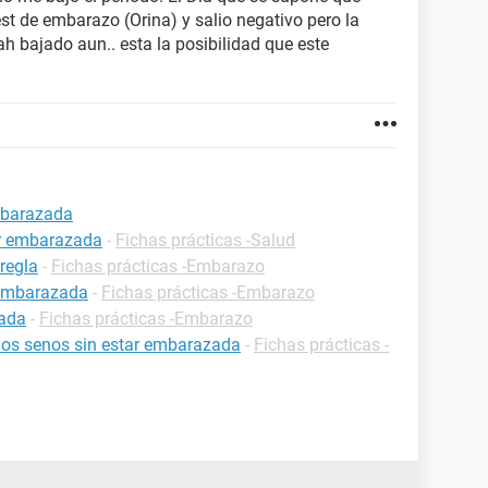
st de embarazo (Orina) y salio negativo pero la
h bajado aun.. esta la posibilidad que este
mbarazada
ar embarazada
-
Fichas prácticas -Salud
regla
-
Fichas prácticas -Embarazo
 embarazada
-
Fichas prácticas -Embarazo
zada
-
Fichas prácticas -Embarazo
 los senos sin estar embarazada
-
Fichas prácticas -