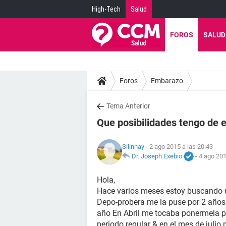
High-Tech
Salud
FOROS
SALUD
Foros
Embarazo
Tema Anterior
Que posibilidades tengo de
Silinnay
- 2 ago 2015 a las 20:43
Dr. Joseph Exebio
-
4 ago 201
Hola,
Hace varios meses estoy buscando un
Depo-probera me la puse por 2 años 
año En Abril me tocaba ponermela p
periodo regular & en el mes de julio