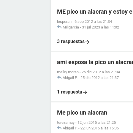
ME pico un alacran y estoy
lesperan
-
6 sep 2012 a las 21:34
Miligarcia
-
31 jul 2023 a las 11:02
3 respuestas
ami esposa la pico un alacr
melky moran
-
25 dic 2012 a las 21:04
Abigail P.
-
25 dic 2012 a las 21:37
1 respuesta
Me pico un alacran
terezamay
-
12 jun 2015 a las 21:25
Abigail P.
-
22 jun 2015 a las 15:35