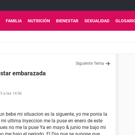
FAMILIA
NUTRICIÓN
BIENESTAR
SEXUALIDAD
GLOSARI
Siguiente Tema
 estar embarazada
5 a las 14:56
 bebe mi situacion es la siguente, yo me ponia la
mi ultima Inyeccion me la puse en enero de este
ues no me la puse Ya en mayo & junio me bajo mi
 no me bajo el periodo. El Dia que se supone que