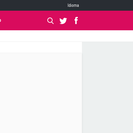
Idioma
O