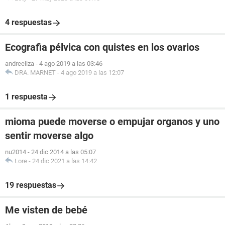
4 respuestas
Ecografia pélvica con quistes en los ovarios
andreeliza
-
4 ago 2019 a las 03:46
DRA. MARNET
-
4 ago 2019 a las 12:07
1 respuesta
mioma puede moverse o empujar organos y uno
sentir moverse algo
nu2014
-
24 dic 2014 a las 05:07
Lore
-
24 dic 2021 a las 14:42
19 respuestas
Me visten de bebé