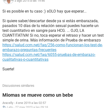
3 ago 2015 a las 19:46
Si es posible en tu caso :) sOLO hay que esperar...
Si quiere saber/descartar desde ya si estás embarazada,
pasados 10 días de tu relación sexual puedes hacerte un
test cuantitativo en sangre para HCG. ... OJO, LA
CUANTITATIVA! Si no, toca esperar el retraso y hacer un test
simple de orina. Más información de Prueba de embarazo
https://salud.ccm.net/faq/256-como-funcionan-los-test-de-
embarazo-preguntas-frecuentes
https://salud.ccm.net/faq/6055-pruebas-de-embarazo-
cualitativas-o-cuantitativas
Suerte!
Discusiones similares
Miomas se mueve como un bebe
Aracelly
-
4 ene 2019 a las 02:57
Lety
-
27 may 2023 a las 09:18