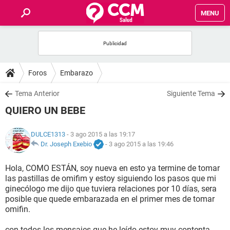
MENU
INICIO
FOROS
Foros
Embarazo
SALUD
Tema Anterior
Siguiente Tema
QUIERO UN BEBE
FAMILIA
DULCE1313
- 3 ago 2015 a las 19:17
NUTRICIÓN
Dr. Joseph Exebio
-
3 ago 2015 a las 19:46
Hola, COMO ESTÁN, soy nueva en esto ya termine de tomar
BIENESTAR
las pastillas de omifim y estoy siguiendo los pasos que mi
ginecólogo me dijo que tuviera relaciones por 10 días, sera
SEXUALIDAD
posible que quede embarazada en el primer mes de tomar
omifin.
GLOSARIO
con todos los mensajes que he leído estoy muy contenta