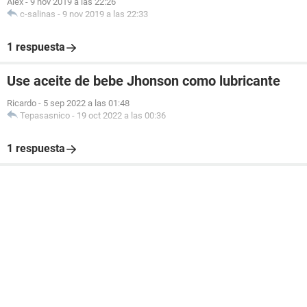
Alex
-
9 nov 2019 a las 22:26
c-salinas
-
9 nov 2019 a las 22:33
1 respuesta
Use aceite de bebe Jhonson como lubricante
Ricardo
-
5 sep 2022 a las 01:48
Tepasasnico
-
19 oct 2022 a las 00:36
1 respuesta