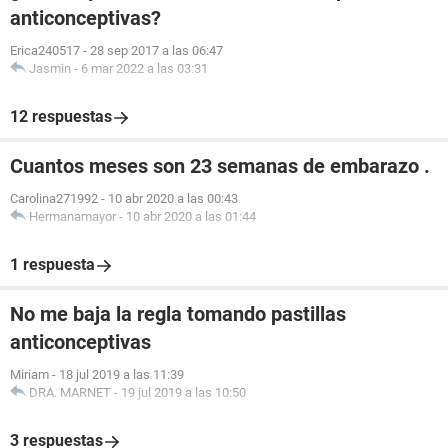
anticonceptivas?
Erica240517
-
28 sep 2017 a las 06:47
Jasmin
-
6 mar 2022 a las 03:31
12 respuestas
Cuantos meses son 23 semanas de embarazo .
Carolina271992
-
10 abr 2020 a las 00:43
Hermanamayor
-
10 abr 2020 a las 01:44
1 respuesta
No me baja la regla tomando pastillas
anticonceptivas
Miriam
-
18 jul 2019 a las 11:39
DRA. MARNET
-
19 jul 2019 a las 10:50
3 respuestas