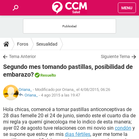
MENU
INICIO
FOROS
Foros
Sexualidad
SALUD
Tema Anterior
Siguiente Tema
Segundo mes tomando pastillas, posibilidad de
FAMILIA
embarazo?
Resuelto
NUTRICIÓN
Oriana_
- Modificado por Oriana_ el 4/08/2015, 06:26
Oriana_
-
4 ago 2015 a las 19:47
BIENESTAR
Hola chicas, comencé a tomar pastillas anticonceptivas de
28 dias femelle 20 el 24 de junio, siendo este el cuarto dia de
SEXUALIDAD
mi regla ya quemí ginecologa me lo indico de esta manera;
ayer 02 de agosto tuve relaciones con mi novio sin
condón
y
se supone que estoy en mis
dias fértiles
, ayer me tome la
GLOSARIO