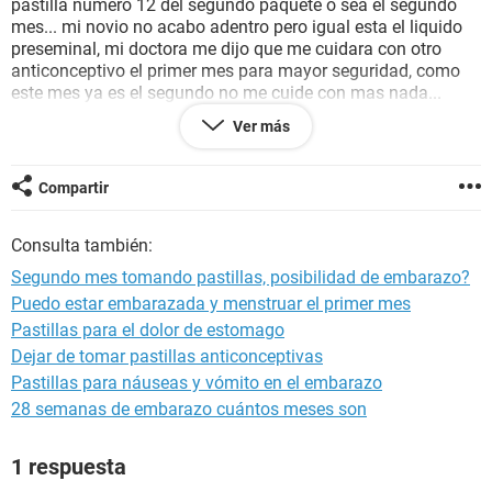
pastilla numero 12 del segundo paquete o sea el segundo
mes... mi novio no acabo adentro pero igual esta el liquido
preseminal, mi doctora me dijo que me cuidara con otro
anticonceptivo el primer mes para mayor seguridad, como
este mes ya es el segundo no me cuide con mas nada...
¿existe posibilidad de
embarazo
por estar en mis dias
Ver más
fértiles? Siempre me tomo las pastillas a la misma hora y
nunca se me ha olvidado ninguna...
Compartir
Consulta también:
Segundo mes tomando pastillas, posibilidad de embarazo?
Puedo estar embarazada y menstruar el primer mes
Pastillas para el dolor de estomago
Dejar de tomar pastillas anticonceptivas
Pastillas para náuseas y vómito en el embarazo
28 semanas de embarazo cuántos meses son
1 respuesta