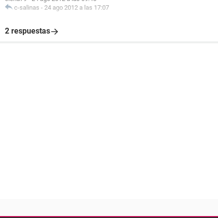
c-salinas
-
24 ago 2012 a las 17:07
2 respuestas