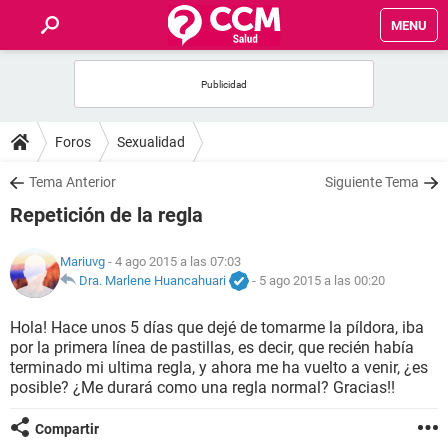
MENU
INICIO
FOROS
Foros
Sexualidad
SALUD
Tema Anterior
Siguiente Tema
Repetición de la regla
FAMILIA
Mariuvg
- 4 ago 2015 a las 07:03
NUTRICIÓN
Dra. Marlene Huancahuari
-
5 ago 2015 a las 00:20
Hola! Hace unos 5 días que dejé de tomarme la píldora, iba
BIENESTAR
por la primera línea de pastillas, es decir, que recién había
terminado mi ultima regla, y ahora me ha vuelto a venir, ¿es
SEXUALIDAD
posible? ¿Me durará como una regla normal? Gracias!!
Compartir
GLOSARIO