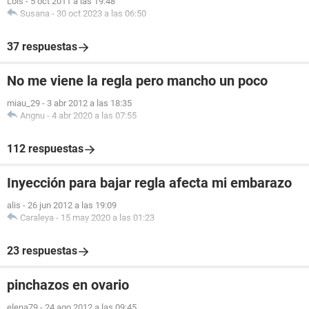
Lois
-
5 oct 2011 a las 19:48
Susana
-
30 oct 2023 a las 06:50
37 respuestas
No me viene la regla pero mancho un poco
miau_29
-
3 abr 2012 a las 18:35
Angnu
-
4 abr 2020 a las 07:55
112 respuestas
Inyección para bajar regla afecta mi embarazo
alis
-
26 jun 2012 a las 19:09
Caraleya
-
15 may 2020 a las 01:23
23 respuestas
pinchazos en ovario
elena79
-
24 ago 2012 a las 09:45