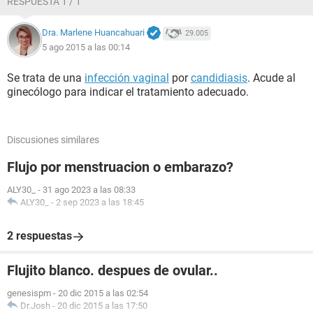
RESPUESTA 1 / 1
Dra. Marlene Huancahuari
29.005
5 ago 2015 a las 00:14
Se trata de una
infección vaginal
por
candidiasis
. Acude al
ginecólogo para indicar el tratamiento adecuado.
Discusiones similares
Flujo por menstruacion o embarazo?
ALY30_
-
31 ago 2023 a las 08:33
ALY30_
-
2 sep 2023 a las 18:45
2 respuestas
Flujito blanco. despues de ovular..
genesispm
-
20 dic 2015 a las 02:54
Dr.Josh
-
20 dic 2015 a las 17:50