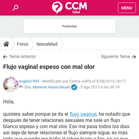
MENU
INICIO
FOROS
Foros
Sexualidad
SALUD
Tema Anterior
Siguiente Tema
Flujo vaginal espeso con mal olor
FAMILIA
angela1995
- Modificado por Carlos-vialfa el 5/08/2015, 00:17
NUTRICIÓN
Dra. Marlene Huancahuari
-
5 ago 2015 a las 00:14
Hola,
BIENESTAR
quisiera saber porque se da el
flujo vaginal
, he notado que
SEXUALIDAD
después de tener relaciones sexuales me sale un flujo
blanco espeso y con mal olor. Eso me pasa todos los dias
asi deje de tener relaciones el flujo siempre sigue, es más
GLOSARIO
noto que cuando me baño el jabon huele a feo, no se que