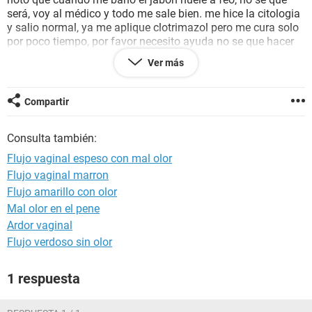
será, voy al médico y todo me sale bien. me hice la citologia
y salio normal, ya me aplique clotrimazol pero me cura solo
por poco tiempo, por favor necesito ayuda no se que hacer
me siento incomoda ya que mi ropa interior siempre
Ver más
permanece humeda.
agradesco sus respuestas estare atenta.
Compartir
Consulta también:
Flujo vaginal espeso con mal olor
Flujo vaginal marron
Flujo amarillo con olor
Mal olor en el pene
Ardor vaginal
Flujo verdoso sin olor
1 respuesta