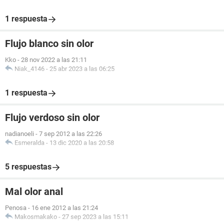
1 respuesta
Flujo blanco sin olor
Kko
-
28 nov 2022 a las 21:11
Niak_4146
-
25 abr 2023 a las 06:25
1 respuesta
Flujo verdoso sin olor
nadianoeli
-
7 sep 2012 a las 22:26
Esmeralda
-
13 dic 2020 a las 20:58
5 respuestas
Mal olor anal
Penosa
-
16 ene 2012 a las 21:24
Makosmakako
-
27 sep 2023 a las 15:11