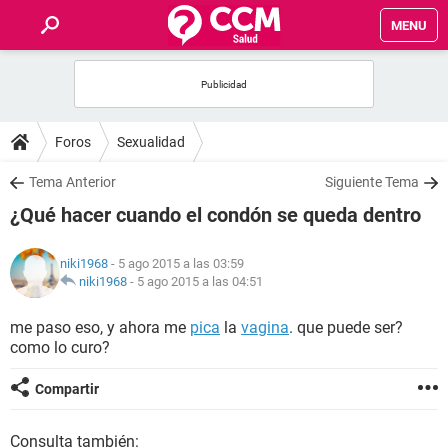
MENU
INICIO
FOROS
Foros
Sexualidad
SALUD
Tema Anterior
Siguiente Tema
¿Qué hacer cuando el condón se queda dentro
FAMILIA
niki1968
- 5 ago 2015 a las 03:59
NUTRICIÓN
niki1968
-
5 ago 2015 a las 04:51
me paso eso, y ahora me
pica
la
vagina
. que puede ser?
BIENESTAR
como lo curo?
SEXUALIDAD
Compartir
GLOSARIO
Consulta también: