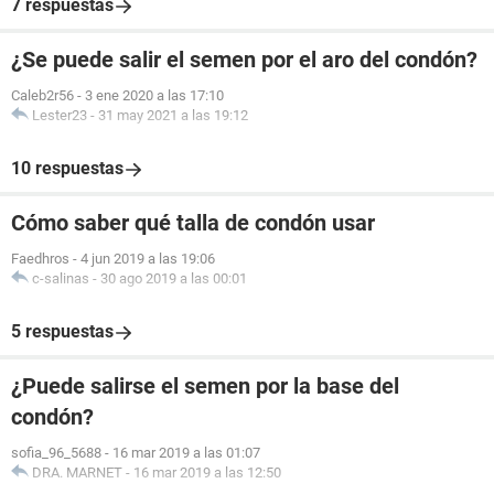
7 respuestas
¿Se puede salir el semen por el aro del condón?
Caleb2r56
-
3 ene 2020 a las 17:10
Lester23
-
31 may 2021 a las 19:12
10 respuestas
Cómo saber qué talla de condón usar
Faedhros
-
4 jun 2019 a las 19:06
c-salinas
-
30 ago 2019 a las 00:01
5 respuestas
¿Puede salirse el semen por la base del
condón?
sofia_96_5688
-
16 mar 2019 a las 01:07
DRA. MARNET
-
16 mar 2019 a las 12:50