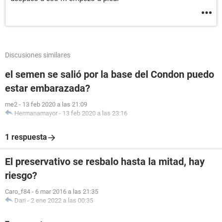
Discusiones similares
el semen se salió por la base del Condon puedo
estar embarazada?
me2
-
13 feb 2020 a las 21:09
Hermanamayor
-
13 feb 2020 a las 23:16
1 respuesta
El preservativo se resbalo hasta la mitad, hay
riesgo?
Caro_f84
-
6 mar 2016 a las 21:35
Dari
-
2 ene 2022 a las 00:35