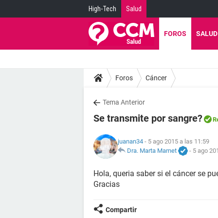
High-Tech
Salud
FOROS
SALUD
Foros
Cáncer
Tema Anterior
Se transmite por sangre?
R
juanan34
- 5 ago 2015 a las 11:59
Dra. Marta Marnet
-
5 ago 201
Hola, queria saber si el cáncer se pu
Gracias
Compartir