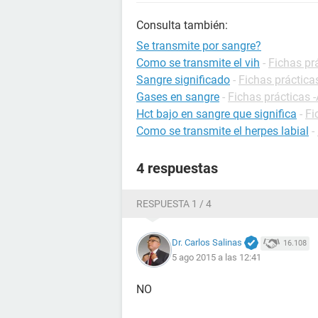
Consulta también:
Se transmite por sangre?
Como se transmite el vih
-
Fichas pr
Sangre significado
-
Fichas práctica
Gases en sangre
-
Fichas prácticas -
Hct bajo en sangre que significa
-
Fi
Como se transmite el herpes labial
-
4 respuestas
RESPUESTA 1 / 4
Dr. Carlos Salinas
16.108
5 ago 2015 a las 12:41
NO