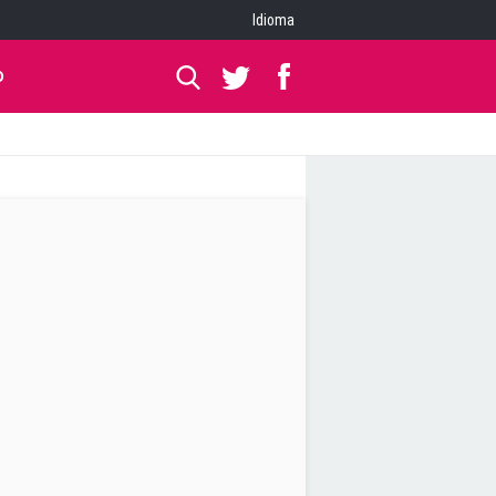
Idioma
O