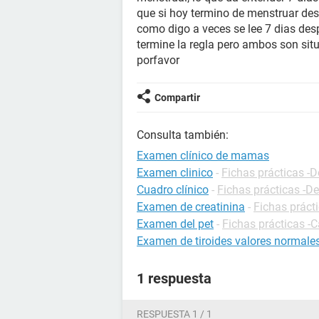
que si hoy termino de menstruar de
como digo a veces se lee 7 dias desp
termine la regla pero ambos son sit
porfavor
Compartir
Consulta también:
Examen clínico de mamas
Examen clinico
-
Fichas prácticas -D
Cuadro clínico
-
Fichas prácticas -De
Examen de creatinina
-
Fichas prácti
Examen del pet
-
Fichas prácticas -
Examen de tiroides valores normale
1 respuesta
RESPUESTA 1 / 1