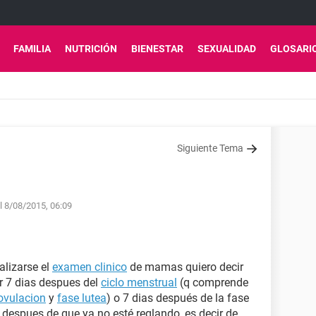
FAMILIA
NUTRICIÓN
BIENESTAR
SEXUALIDAD
GLOSARI
Siguiente Tema
el 8/08/2015, 06:09
alizarse el
examen clinico
de mamas quiero decir
 7 dias despues del
ciclo menstrual
(q comprende
ovulacion
y
fase lutea
) o 7 dias después de la fase
 despues de que ya no esté reglando, es decir de