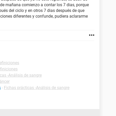
sde mañana comienzo a contar los 7 dias, porque
ués del ciclo y en otros 7 dias después de que
uciones diferentes y confunde, pudiera aclararme
efiniciones
finiciones
cas -Análisis de sangre
Cáncer
s
-
Fichas prácticas -Análisis de sangre