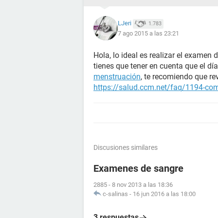
LJeri
1.783
7 ago 2015 a las 23:21
Hola, lo ideal es realizar el exame
tienes que tener en cuenta que el día
menstruación
, te recomiendo que rev
https://salud.ccm.net/faq/1194-co
Discusiones similares
Examenes de sangre
2885
-
8 nov 2013 a las 18:36
c-salinas
-
16 jun 2016 a las 18:00
3 respuestas