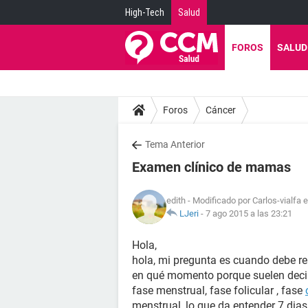
High-Tech
Salud
FOROS
SALUD
Foros
Cáncer
Tema Anterior
Examen clínico de mamas
edith
- Modificado por Carlos-vialfa 
LJeri
-
7 ago 2015 a las 23:21
Hola,
hola, mi pregunta es cuando debe re
en qué momento porque suelen decir
fase menstrual, fase folicular , fase
menstrual, lo que da entender 7 dias