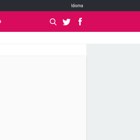
Idioma
O