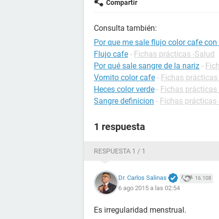
Compartir
Consulta también:
Por que me sale flujo color cafe con
Flujo cafe
-
Fichas prácticas -Salud
Por qué sale sangre de la nariz
-
Fic
Vomito color cafe
-
Fichas prácticas
Heces color verde
-
Fichas prácticas 
Sangre definicion
-
Fichas prácticas 
1 respuesta
RESPUESTA 1 / 1
Dr. Carlos Salinas
16.108
6 ago 2015 a las 02:54
Es irregularidad menstrual.