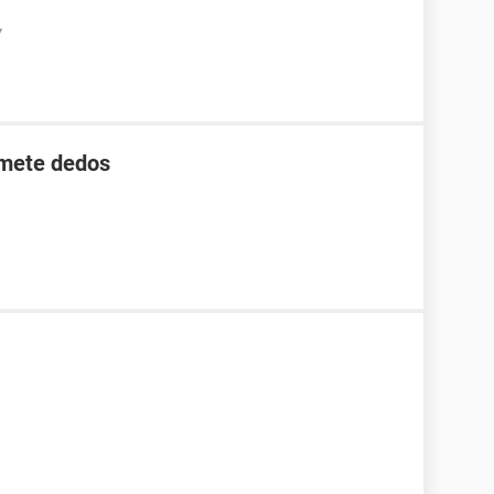
7
 mete dedos