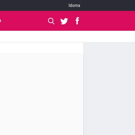
Idioma
O