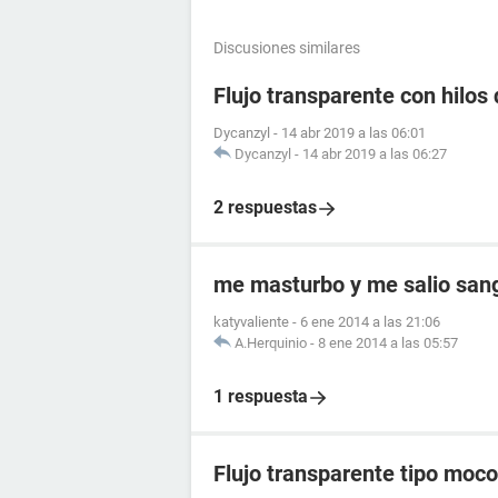
Discusiones similares
Flujo transparente con hilos 
Dycanzyl
-
14 abr 2019 a las 06:01
Dycanzyl
-
14 abr 2019 a las 06:27
2 respuestas
me masturbo y me salio sang
katyvaliente
-
6 ene 2014 a las 21:06
A.Herquinio
-
8 ene 2014 a las 05:57
1 respuesta
Flujo transparente tipo moco