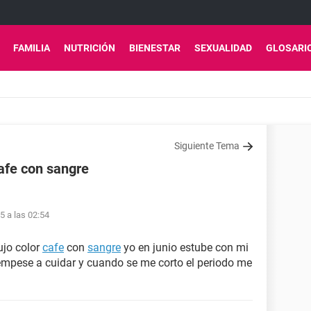
FAMILIA
NUTRICIÓN
BIENESTAR
SEXUALIDAD
GLOSARI
Siguiente Tema
cafe con sangre
5 a las 02:54
ujo color
cafe
con
sangre
yo en junio estube con mi
empese a cuidar y cuando se me corto el periodo me