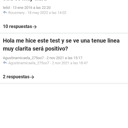
telid
-
13 ene 2016 a las 22:20
Rousmery
-
18 may 2022 a las 14:02
10 respuestas
Hola me hice este test y se ve una tenue linea
muy clarita será positivo?
Agustinamicaela_275oo7
-
2 nov 2021 a las 15:17
Agustinamicaela_275oo7
-
2 nov 2021 a las 18:47
2 respuestas