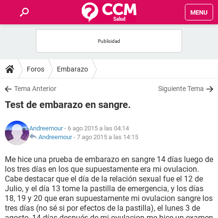
MENU
INICIO
FOROS
Foros
Embarazo
SALUD
Tema Anterior
Siguiente Tema
Test de embarazo en sangre.
FAMILIA
Andreemour
- 6 ago 2015 a las 04:14
NUTRICIÓN
Andreemour
-
7 ago 2015 a las 14:15
Me hice una prueba de embarazo en sangre 14 días luego de
BIENESTAR
los tres días en los que supuestamente era mi ovulacion.
Cabe destacar que el día de la relación sexual fue el 12 de
SEXUALIDAD
Julio, y el día 13 tome la pastilla de emergencia, y los días
18, 19 y 20 que eran supuestamente mi ovulacion sangre los
tres días (no sé si por efectos de la pastilla), el lunes 3 de
GLOSARIO
agosto, 14 días después de mi ovulacion me hice un examen