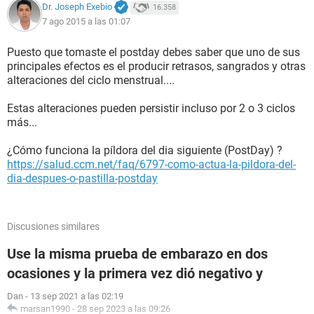
Dr. Joseph Exebio
16.358
7 ago 2015 a las 01:07
Puesto que tomaste el postday debes saber que uno de sus
principales efectos es el producir retrasos, sangrados y otras
alteraciones del ciclo menstrual....
Estas alteraciones pueden persistir incluso por 2 o 3 ciclos
más...
¿Cómo funciona la píldora del dia siguiente (PostDay) ?
https://salud.ccm.net/faq/6797-como-actua-la-pildora-del-
dia-despues-o-pastilla-postday
Discusiones similares
Use la misma prueba de embarazo en dos
ocasiones y la primera vez dió negativo y
Dan
-
13 sep 2021 a las 02:19
marsan1990
-
28 sep 2023 a las 09:26