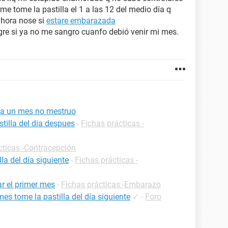
 me tome la pastilla el 1 a las 12 del medio día q
ahora nose si
estare embarazada
re si ya no me sangro cuanfo debió venir mi mes.
 ya un mes no mestruo
tilla del dia despues
-
Fichas prácticas -
cticas -Contracepción
a del día siguiente
-
Fichas prácticas -
r el primer mes
-
Fichas prácticas -Embarazo
es tome la pastilla del día siguiente
✓
-
Foro