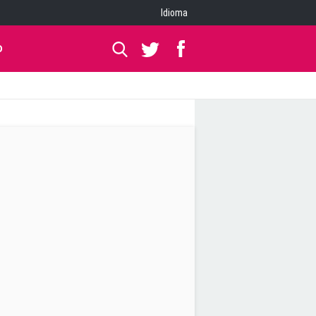
Idioma
O