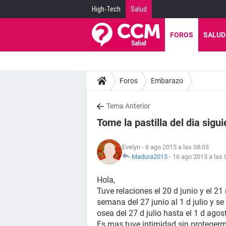
High-Tech
Salud
FOROS
SALUD
Foros
Embarazo
Tema Anterior
Tome la pastilla del dia sig
Evelyn
- 6 ago 2015 a las 08:03
Madura2015
-
16 ago 2015 a las 
Hola,
Tuve relaciones el 20 d junio y el 2
semana del 27 junio al 1 d julio y s
osea del 27 d julio hasta el 1 d ago
Es mas tuve intimidad sin proteger