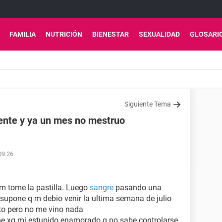
FAMILIA
NUTRICIÓN
BIENESTAR
SEXUALIDAD
GLOSARI
Siguiente Tema
uiente y ya un mes no mestruo
09:26
1 m tome la pastilla. Luego
sangre
pasando una
e supone q m debio venir la ultima semana de julio
sto pero no me vino nada
me xq mi estupido enamorado q no sabe controlarse