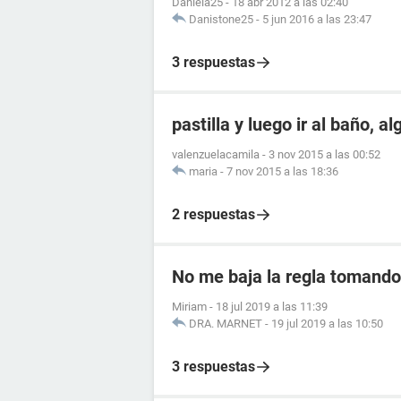
Daniela25
-
18 abr 2012 a las 02:40
Danistone25
-
5 jun 2016 a las 23:47
3 respuestas
pastilla y luego ir al baño, a
valenzuelacamila
-
3 nov 2015 a las 00:52
maria
-
7 nov 2015 a las 18:36
2 respuestas
No me baja la regla tomando 
Miriam
-
18 jul 2019 a las 11:39
DRA. MARNET
-
19 jul 2019 a las 10:50
3 respuestas