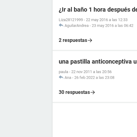
¿Ir al baño 1 hora después de
Liza28121999
-
22 may 2016 a las 12:33
AguilarAndrea
-
23 may 2016 a las 06:42
2 respuestas
una pastilla anticonceptiva 
paula
-
22 nov 2011 a las 20:56
Ana
-
26 feb 2022 a las 23:08
30 respuestas