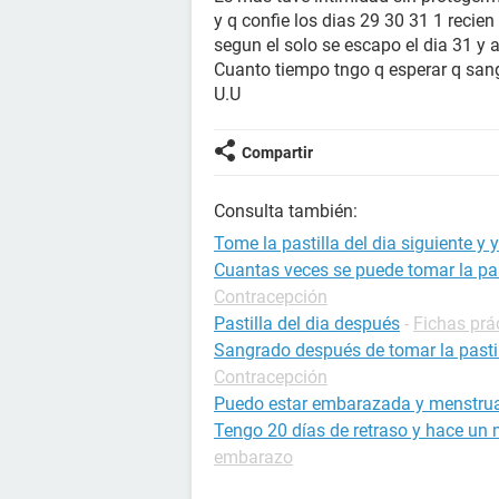
y q confie los dias 29 30 31 1 recien
segun el solo se escapo el dia 31 y 
Cuanto tiempo tngo q esperar q sang
U.U
Compartir
Consulta también:
Tome la pastilla del dia siguiente y
Cuantas veces se puede tomar la pas
Contracepción
Pastilla del dia después
-
Fichas prá
Sangrado después de tomar la pastill
Contracepción
Puedo estar embarazada y menstrua
Tengo 20 días de retraso y hace un m
embarazo