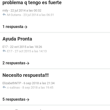
problema q tengo es fuerte
mily
-
22 jul 2014 a las 00:32
M Gutarra
-
23 jul 2014 a las 06:31
1 respuesta
Ayuda Pronta
E17
-
22 oct 2015 a las 18:26
E17
-
27 oct 2015 a las 14:13
2 respuestas
Necesito respuesta!!!
ElizabethNTP
-
6 sep 2018 a las 21:34
c-salinas
-
8 sep 2018 a las 19:45
5 respuestas