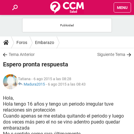
MENU
INICIO
FOROS
Foros
Embarazo
SALUD
Tema Anterior
Siguiente Tema
Espero pronta respuesta
FAMILIA
Tatiana
- 6 ago 2015 a las 08:28
NUTRICIÓN
Madura2015
-
6 ago 2015 a las 08:43
Hola,
BIENESTAR
Hola tengo 16 años y tengo un periodo irregular tuve
relaciones sin protección
SEXUALIDAD
Cuando apenas se me estaba quitando el periodo y luego
dos veces más pero el no se vino adentro puedo quedar
embarazada
GLOSARIO
Me e sentido como rara últimamente