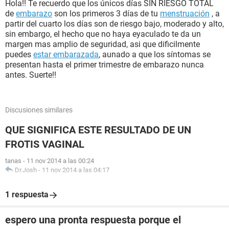
Hola!! Te recuerdo que los únicos días SIN RIESGO TOTAL
de
embarazo
son los primeros 3 días de tu
menstruación
, a
partir del cuarto los días son de riesgo bajo, moderado y alto,
sin embargo, el hecho que no haya eyaculado te da un
margen mas amplio de seguridad, asi que dificilmente
puedes
estar embarazada
, aunado a que los síntomas se
presentan hasta el primer trimestre de embarazo nunca
antes. Suerte!!
Discusiones similares
QUE SIGNIFICA ESTE RESULTADO DE UN
FROTIS VAGINAL
tanas
-
11 nov 2014 a las 00:24
Dr.Josh
-
11 nov 2014 a las 04:17
1 respuesta
espero una pronta respuesta porque el