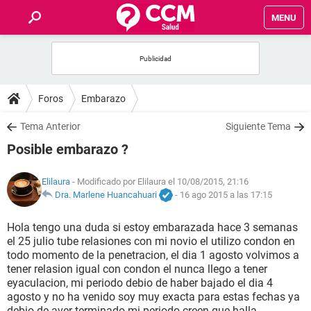
MENU
INICIO
FOROS
Foros
Embarazo
SALUD
Tema Anterior
Siguiente Tema
Posible embarazo ?
FAMILIA
Elilaura
- Modificado por Elilaura el 10/08/2015, 21:16
NUTRICIÓN
Dra. Marlene Huancahuari
-
16 ago 2015 a las 17:15
Hola tengo una duda si estoy embarazada hace 3 semanas
BIENESTAR
el 25 julio tube relasiones con mi novio el utilizo condon en
todo momento de la penetracion, el dia 1 agosto volvimos a
SEXUALIDAD
tener relasion igual con condon el nunca llego a tener
eyaculacion, mi periodo debio de haber bajado el dia 4
agosto y no ha venido soy muy exacta para estas fechas ya
GLOSARIO
debio de aver terminado mi periodo creen que halla