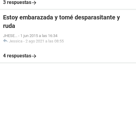
3 respuestas
Estoy embarazada y tomé desparasitante y
ruda
JHESE...
-
1 jun 2015 a las 16:34
Jessica
-
2 ago 2021 a las 08:55
4 respuestas