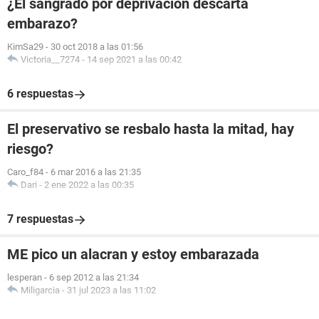
¿El sangrado por deprivación descarta
embarazo?
KimSa29
-
30 oct 2018 a las 01:56
Victoria__7274
-
14 sep 2021 a las 00:42
6 respuestas
El preservativo se resbalo hasta la mitad, hay
riesgo?
Caro_f84
-
6 mar 2016 a las 21:35
Dari
-
2 ene 2022 a las 00:35
7 respuestas
ME pico un alacran y estoy embarazada
lesperan
-
6 sep 2012 a las 21:34
Miligarcia
-
31 jul 2023 a las 11:02