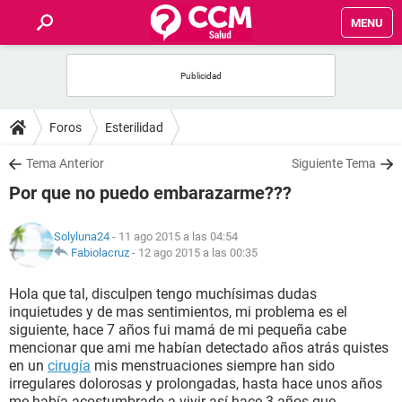
MENU
INICIO
FOROS
Foros
Esterilidad
SALUD
Tema Anterior
Siguiente Tema
Por que no puedo embarazarme???
FAMILIA
Solyluna24
- 11 ago 2015 a las 04:54
NUTRICIÓN
Fabiolacruz
-
12 ago 2015 a las 00:35
Hola que tal, disculpen tengo muchísimas dudas
BIENESTAR
inquietudes y de mas sentimientos, mi problema es el
siguiente, hace 7 años fui mamá de mi pequeña cabe
SEXUALIDAD
mencionar que ami me habían detectado años atrás quistes
en un
cirugía
mis menstruaciones siempre han sido
irregulares dolorosas y prolongadas, hasta hace unos años
GLOSARIO
me había acostumbrado a vivir así hace 3 años que