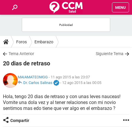
MENU
INICIO
FOROS
Foros
Embarazo
SALUD
Tema Anterior
Siguiente Tema
20 dias de retraso
FAMILIA
MAIAMATEOMGG
- 11 ago 2015 a las 23:07
NUTRICIÓN
Dr. Carlos Salinas
-
12 ago 2015 a las 00:05
Hola, tengo 20 dias de retraso y con unas leves nauceas!
BIENESTAR
Vomite una dola vez y al tener relaciones con mi novio
sentimos mas edo tiene que ver algo en el embarazo ?
SEXUALIDAD
Compartir
GLOSARIO