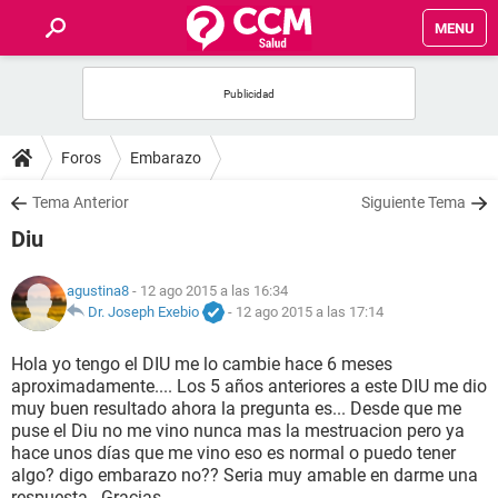
MENU
INICIO
FOROS
Foros
Embarazo
SALUD
Tema Anterior
Siguiente Tema
Diu
FAMILIA
agustina8
- 12 ago 2015 a las 16:34
NUTRICIÓN
Dr. Joseph Exebio
-
12 ago 2015 a las 17:14
Hola yo tengo el DIU me lo cambie hace 6 meses
BIENESTAR
aproximadamente.... Los 5 años anteriores a este DIU me dio
muy buen resultado ahora la pregunta es... Desde que me
SEXUALIDAD
puse el Diu no me vino nunca mas la mestruacion pero ya
hace unos días que me vino eso es normal o puedo tener
algo? digo embarazo no?? Seria muy amable en darme una
GLOSARIO
respuesta.. Gracias...