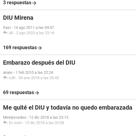
3 respuestas
DIU Mirena
Sasi
-
14 ago 2011 a las 04:47
Ali
-
2 ago 2023 a las 22:16
169 respuestas
Embarazo después del DIU
anais
-
1 feb 2010 a las 22:24
ruth
-
30 ene 2018 a las 20:43
69 respuestas
Me quité el DIU y todavía no quedo embarazada
Mirelyscedeo
-
12 dic 2018 a las 23:13
Dr.Josh
-
13 dic 2018 a las 02:08