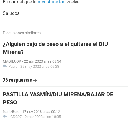
Es normal que la
menstruacion
vuelva.
Saludos!
Discusiones similares
¿Alguien bajo de peso a el quitarse el DIU
Mirena?
MAGILUOK
-
22 abr 2020 a las 08:34
Paula
-
25 may 2022 a las 06:28
73 respuestas
PASTILLA YASMÍN/DIU MIRENA/BAJAR DE
PESO
NanizBere
-
17 nov 2018 a las 00:12
LGDC97
-
9 mar 2023 a las 18:35