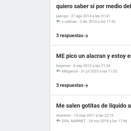
quiero saber si por medio de
jaacqui
-
27 ago 2014 a las 01:41
c-salinas
-
3 dic 2014 a las 17:42
3 respuestas
ME pico un alacran y estoy
lesperan
-
6 sep 2012 a las 21:34
Miligarcia
-
31 jul 2023 a las 11:02
3 respuestas
Me salen gotitas de líquido a
Anonimo
-
15 may 2011 a las 22:15
DRA. MARNET
-
24 nov 2018 a las 17:46