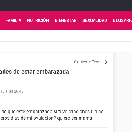
FAMILIA
NUTRICIÓN
BIENESTAR
SEXUALIDAD
GLOSARI
Siguiente Tema
idades de estar embarazada
15 a las 20:48
y de que este embarazada si tuve relaciones 6 dias
meros dias de mi ovulacion? quiero ser mamá