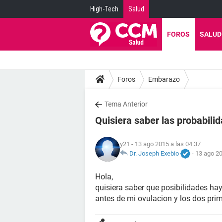
High-Tech
Salud
FOROS
SALUD
Foros
Embarazo
Tema Anterior
Quisiera saber las probabil
y21
- 13 ago 2015 a las 04:37
Dr. Joseph Exebio
-
13 ago 20
Hola,
quisiera saber que posibilidades ha
antes de mi ovulacion y los dos pri