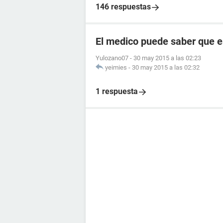
146 respuestas
El medico puede saber que
Yulozano07
-
30 may 2015 a las 02:23
yeimies
-
30 may 2015 a las 02:32
1 respuesta