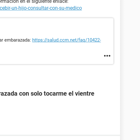
rmación en el siguiente enlace:
ebir-un-hijo-consultar-con-su-medico
dar embarazada:
https://salud.ccm.net/faq/10422-
zada con solo tocarme el vientre