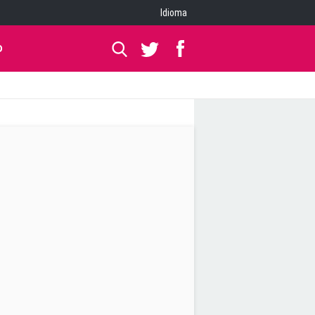
Idioma
O