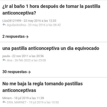
¿Ir al baño 1 hora después de tomar la pastilla
anticonceptiva?
Liza28121999
-
22 may 2016 a las 12:33
AguilarAndrea
-
23 may 2016 a las 06:42
2 respuestas
una pastilla anticonceptiva un dia equivocado
paula
-
22 nov 2011 a las 20:56
Ana
-
26 feb 2022 a las 23:08
30 respuestas
No me baja la regla tomando pastillas
anticonceptivas
Miriam
-
18 jul 2019 a las 11:39
DRA. MARNET
-
19 jul 2019 a las 10:50