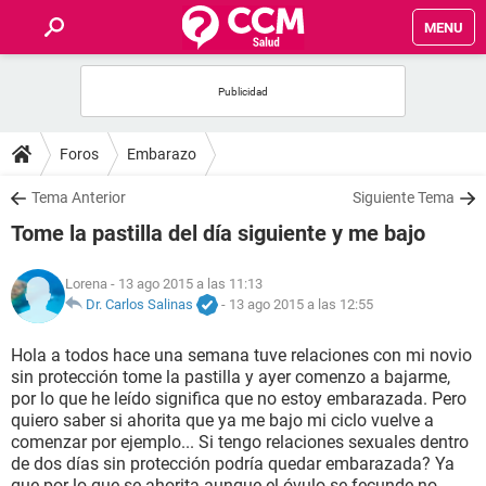
MENU
INICIO
FOROS
Foros
Embarazo
SALUD
Tema Anterior
Siguiente Tema
Tome la pastilla del día siguiente y me bajo
FAMILIA
Lorena
- 13 ago 2015 a las 11:13
NUTRICIÓN
Dr. Carlos Salinas
-
13 ago 2015 a las 12:55
Hola a todos hace una semana tuve relaciones con mi novio
BIENESTAR
sin protección tome la pastilla y ayer comenzo a bajarme,
por lo que he leído significa que no estoy embarazada. Pero
SEXUALIDAD
quiero saber si ahorita que ya me bajo mi ciclo vuelve a
comenzar por ejemplo... Si tengo relaciones sexuales dentro
de dos días sin protección podría quedar embarazada? Ya
GLOSARIO
que por lo que se ahorita aunque el óvulo se fecunde no