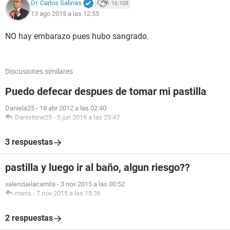
Dr. Carlos Salinas
16.108
13 ago 2015 a las 12:55
NO hay embarazo pues hubo sangrado.
Discusiones similares
Puedo defecar despues de tomar mi pastilla
Daniela25
-
18 abr 2012 a las 02:40
Danistone25
-
5 jun 2016 a las 23:47
3 respuestas
pastilla y luego ir al baño, algun riesgo??
valenzuelacamila
-
3 nov 2015 a las 00:52
maria
-
7 nov 2015 a las 18:36
2 respuestas