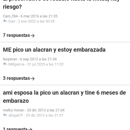
riesgo?
Caro_f84
-
6 mar 2016 a las 21:35
Dari
-
2 ene 2022 a las 00:35
7 respuestas
ME pico un alacran y estoy embarazada
lesperan
-
6 sep 2012 a las 21:34
Miligarcia
-
31 jul 2023 a las 11:02
3 respuestas
ami esposa la pico un alacran y tine 6 meses de
embarazo
melky moran
-
25 dic 2012 a las 21:04
Abigail P.
-
25 dic 2012 a las 21:37
1 respuesta