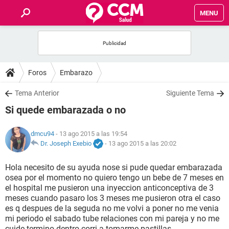
MENU
INICIO
FOROS
Foros
Embarazo
SALUD
Tema Anterior
Siguiente Tema
Si quede embarazada o no
FAMILIA
dmcu94
- 13 ago 2015 a las 19:54
NUTRICIÓN
Dr. Joseph Exebio
-
13 ago 2015 a las 20:02
Hola necesito de su ayuda nose si pude quedar embarazada
BIENESTAR
osea por el momento no quiero tengo un bebe de 7 meses en
el hospital me pusieron una inyeccion anticonceptiva de 3
SEXUALIDAD
meses cuando pasaro los 3 meses me pusieron otra el caso
es q despues de la seguda no me volvi a poner no me venia
mi periodo el sabado tube relaciones con mi pareja y no me
GLOSARIO
cuide termino dentro corri a tomarme pastillas