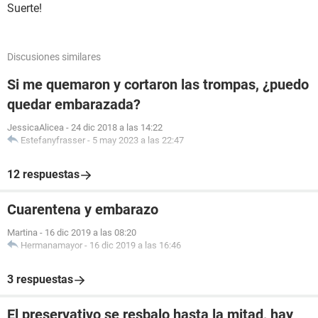
Suerte!
Discusiones similares
Si me quemaron y cortaron las trompas, ¿puedo
quedar embarazada?
JessicaAlicea
-
24 dic 2018 a las 14:22
Estefanyfrasser
-
5 may 2023 a las 22:47
12 respuestas
Cuarentena y embarazo
Martina
-
16 dic 2019 a las 08:20
Hermanamayor
-
16 dic 2019 a las 16:46
3 respuestas
El preservativo se resbalo hasta la mitad, hay