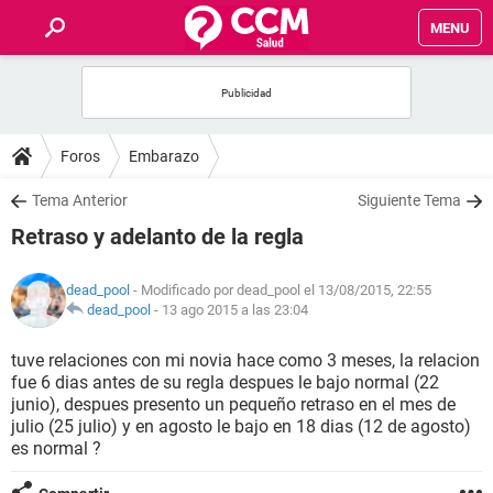
MENU
INICIO
FOROS
Foros
Embarazo
SALUD
Tema Anterior
Siguiente Tema
Retraso y adelanto de la regla
FAMILIA
dead_pool
- Modificado por dead_pool el 13/08/2015, 22:55
NUTRICIÓN
dead_pool
-
13 ago 2015 a las 23:04
tuve relaciones con mi novia hace como 3 meses, la relacion
BIENESTAR
fue 6 dias antes de su regla despues le bajo normal (22
junio), despues presento un pequeño retraso en el mes de
SEXUALIDAD
julio (25 julio) y en agosto le bajo en 18 dias (12 de agosto)
es normal ?
GLOSARIO