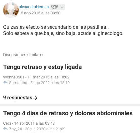
alexandraHernan
62
15 ago 2015 a las 09:58
Quizas es efecto se secundario de las pastillaa..
Solo espera a que baje, sino baja, acude al.ginecologo.
Discusiones similares
Tengo retraso y estoy ligada
yvonne0501
-
11 mar 2015 a las 18:02
Samantha
-
5 ago 2022 a las 18:19
9 respuestas
Tengo 4 días de retraso y dolores abdominales
Ceci
-
14 abr 2011 a las 03:48
Zay_24
-
30 jun 2020 a las 21:09