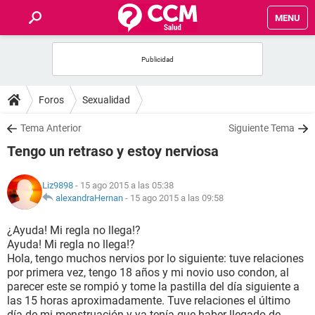
MENU
INICIO
FOROS
Foros
Sexualidad
SALUD
Tema Anterior
Siguiente Tema
Tengo un retraso y estoy nerviosa
FAMILIA
Liz9898
- 15 ago 2015 a las 05:38
NUTRICIÓN
alexandraHernan
-
15 ago 2015 a las 09:58
¿Ayuda! Mi regla no llega!?
BIENESTAR
Ayuda! Mi regla no llega!?
Hola, tengo muchos nervios por lo siguiente: tuve relaciones
SEXUALIDAD
por primera vez, tengo 18 años y mi novio uso condon, al
parecer este se rompió y tome la pastilla del día siguiente a
las 15 horas aproximadamente. Tuve relaciones el último
GLOSARIO
día de mi menstruación y ya tenía que haber llegado de