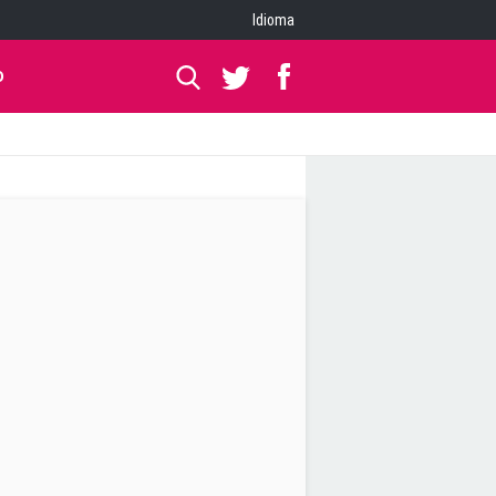
Idioma
O