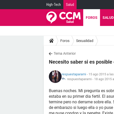
High-Tech
Salud
FOROS
SALUD
Foros
Sexualidad
Tema Anterior
Necesito saber si es posible
respuestaparami
- 15 ago 2015 a las
respuestaparami -
18 ago 2015 a
Buenas noches. Mi pregunta es sobr
estaba en su primer dia fertil. El 
termine pero no derrame sobre ella.
de embarazo si luego ella o yo pus
me puse condon y la penetre. Existe