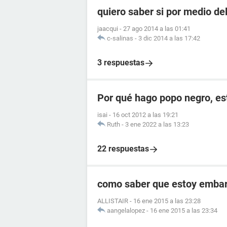
quiero saber si por medio de
jaacqui
-
27 ago 2014 a las 01:41
c-salinas
-
3 dic 2014 a las 17:42
3 respuestas
Por qué hago popo negro, e
isai
-
16 oct 2012 a las 19:21
Ruth
-
3 ene 2022 a las 13:23
22 respuestas
como saber que estoy embara
ALLISTAIR
-
16 ene 2015 a las 23:28
aangelalopez
-
16 ene 2015 a las 23:34