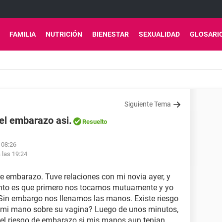
FAMILIA
NUTRICIÓN
BIENESTAR
SEXUALIDAD
GLOSARI
Siguiente Tema
 el embarazo asi.
Resuelto
 08:26
 las 19:24
e embarazo. Tuve relaciones con mi novia ayer, y
asunto es que primero nos tocamos mutuamente y yo
 Sin embargo nos llenamos las manos. Existe riesgo
e mi mano sobre su vagina? Luego de unos minutos,
 el riesgo de embarazo si mis manos aun tenian