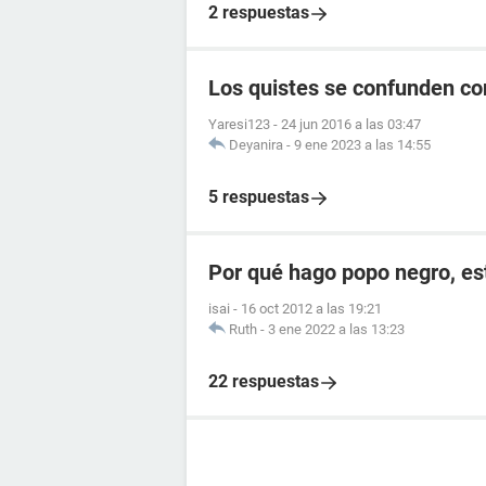
2 respuestas
Los quistes se confunden c
Yaresi123
-
24 jun 2016 a las 03:47
Deyanira
-
9 ene 2023 a las 14:55
5 respuestas
Por qué hago popo negro, e
isai
-
16 oct 2012 a las 19:21
Ruth
-
3 ene 2022 a las 13:23
22 respuestas