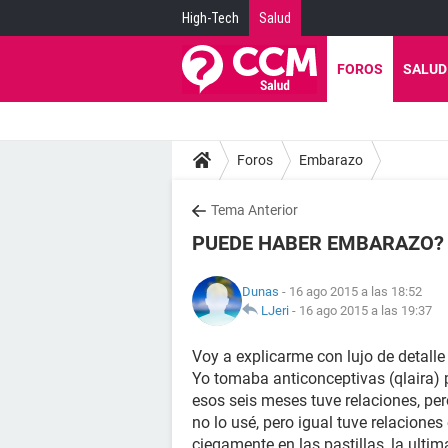
High-Tech
Salud
FOROS
SALUD
Foros
Embarazo
Tema Anterior
PUEDE HABER EMBARAZO?
Dunas
- 16 ago 2015 a las 18:52
LJeri
-
16 ago 2015 a las 19:37
Voy a explicarme con lujo de detall
Yo tomaba anticonceptivas (qlaira) p
esos seis meses tuve relaciones, pe
no lo usé, pero igual tuve relacione
ciegamente en las pastillas, la ulti