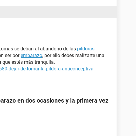
íntomas se deban al abandono de las
píldoras
en ser por
embarazo
, por ello debes realizarte una
 que estés más tranquila.
80-dejar-de-tomar-la-pildora-anticonceptiva
razo en dos ocasiones y la primera vez