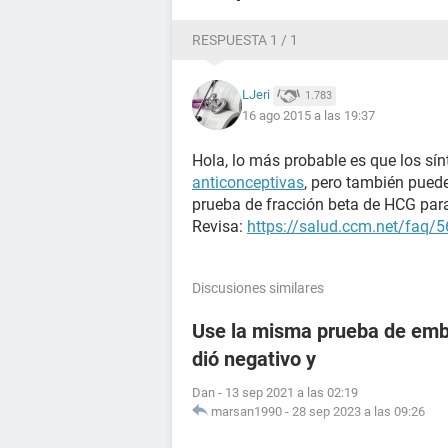
RESPUESTA 1 / 1
LJeri
1.783
16 ago 2015 a las 19:37
Hola, lo más probable es que los s
anticonceptivas
, pero también pued
prueba de fracción beta de HCG para
Revisa:
https://salud.ccm.net/faq/56
Discusiones similares
Use la misma prueba de emba
dió negativo y
Dan
-
13 sep 2021 a las 02:19
marsan1990
-
28 sep 2023 a las 09:26