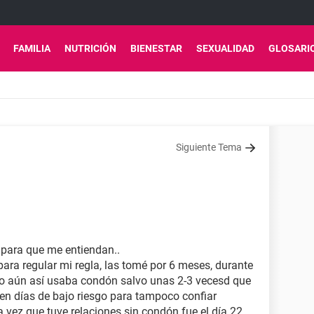
FAMILIA
NUTRICIÓN
BIENESTAR
SEXUALIDAD
GLOSARI
Siguiente Tema
e para que me entiendan..
ara regular mi regla, las tomé por 6 meses, durante
ro aún así usaba condón salvo unas 2-3 vecesd que
s en días de bajo riesgo para tampoco confiar
ma vez que tuve relaciones sin condón fue el día 22