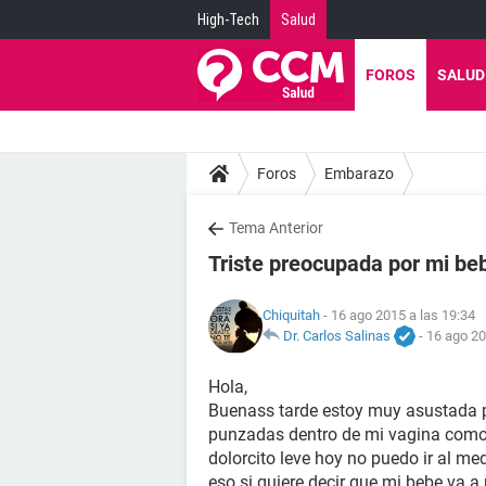
High-Tech
Salud
FOROS
SALUD
Foros
Embarazo
Tema Anterior
Triste preocupada por mi be
Chiquitah
- 16 ago 2015 a las 19:34
Dr. Carlos Salinas
-
16 ago 20
Hola,
Buenass tarde estoy muy asustada 
punzadas dentro de mi vagina como 
dolorcito leve hoy no puedo ir al me
eso si quiere decir que mi bebe va a 