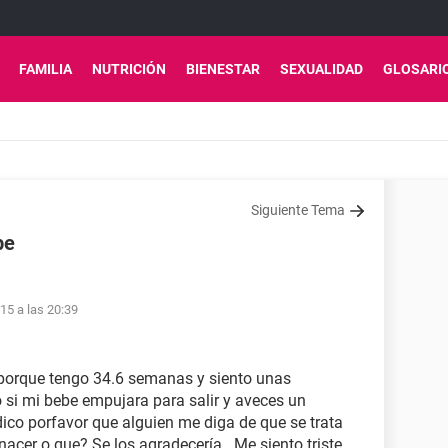
FAMILIA
NUTRICIÓN
BIENESTAR
SEXUALIDAD
GLOSARI
Siguiente Tema
be
15 a las 20:39
porque tengo 34.6 semanas y siento unas
si mi bebe empujara para salir y aveces un
dico porfavor que alguien me diga de que se trata
nacer o que? Se los agradecería.. Me siento triste