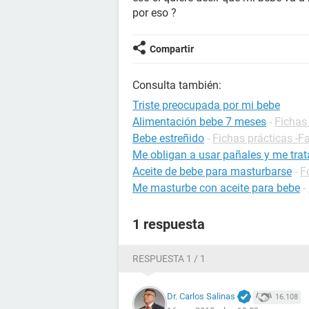
por eso ?
Compartir
Consulta también:
Triste preocupada por mi bebe
Alimentación bebe 7 meses
-
Fichas 
Bebe estreñido
-
Fichas prácticas -F
Me obligan a usar pañales y me tra
Aceite de bebe para masturbarse
-
F
Me masturbe con aceite para bebe
-
1 respuesta
RESPUESTA 1 / 1
Dr. Carlos Salinas
16.108