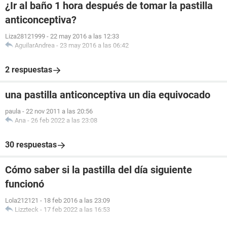
¿Ir al baño 1 hora después de tomar la pastilla
anticonceptiva?
Liza28121999
-
22 may 2016 a las 12:33
AguilarAndrea
-
23 may 2016 a las 06:42
2 respuestas
una pastilla anticonceptiva un dia equivocado
paula
-
22 nov 2011 a las 20:56
Ana
-
26 feb 2022 a las 23:08
30 respuestas
Cómo saber si la pastilla del día siguiente
funcionó
Lola212121
-
18 feb 2016 a las 23:09
Lizzteck
-
17 feb 2022 a las 16:53