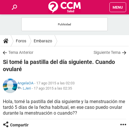
MENU
INICIO
FOROS
Foros
Embarazo
SALUD
Tema Anterior
Siguiente Tema
Si tomé la pastilla del día siguiente. Cuando
FAMILIA
ovularé
NUTRICIÓN
AngelaOA
- 17 ago 2015 a las 02:03
LJeri
-
17 ago 2015 a las 02:35
BIENESTAR
Hola, tomé la pastilla del día siguiente y la menstruación me
tardó 5 días de la fecha habitual, en ese caso puedo ovular
SEXUALIDAD
durante la menstruación o cuando??
GLOSARIO
Compartir