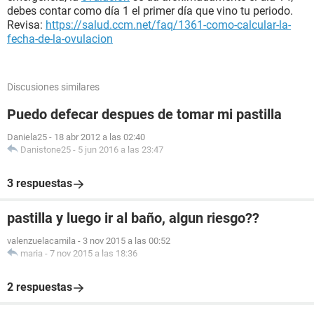
debes contar como día 1 el primer día que vino tu periodo.
Revisa:
https://salud.ccm.net/faq/1361-como-calcular-la-
fecha-de-la-ovulacion
Discusiones similares
Puedo defecar despues de tomar mi pastilla
Daniela25
-
18 abr 2012 a las 02:40
Danistone25
-
5 jun 2016 a las 23:47
3 respuestas
pastilla y luego ir al baño, algun riesgo??
valenzuelacamila
-
3 nov 2015 a las 00:52
maria
-
7 nov 2015 a las 18:36
2 respuestas