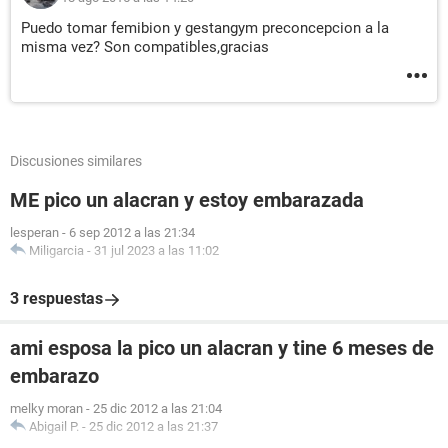
Puedo tomar femibion y gestangym preconcepcion a la
misma vez? Son compatibles,gracias
Discusiones similares
ME pico un alacran y estoy embarazada
lesperan
-
6 sep 2012 a las 21:34
Miligarcia
-
31 jul 2023 a las 11:02
3 respuestas
ami esposa la pico un alacran y tine 6 meses de
embarazo
melky moran
-
25 dic 2012 a las 21:04
Abigail P.
-
25 dic 2012 a las 21:37