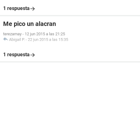
1 respuesta
Me pico un alacran
terezamay
-
12 jun 2015 a las 21:25
Abigail P.
-
22 jun 2015 a las 15:35
1 respuesta