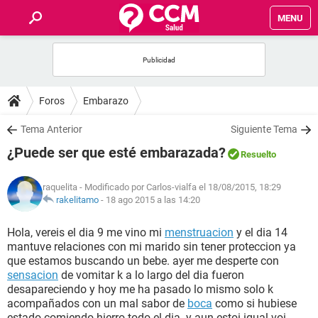
MENU
INICIO
FOROS
Foros
Embarazo
SALUD
Tema Anterior
Siguiente Tema
¿Puede ser que esté embarazada?
Resuelto
FAMILIA
raquelita
- Modificado por Carlos-vialfa el 18/08/2015, 18:29
NUTRICIÓN
rakelitamo
-
18 ago 2015 a las 14:20
Hola, vereis el dia 9 me vino mi
menstruacion
y el dia 14
BIENESTAR
mantuve relaciones con mi marido sin tener proteccion ya
que estamos buscando un bebe. ayer me desperte con
SEXUALIDAD
sensacion
de vomitar k a lo largo del dia fueron
desapareciendo y hoy me ha pasado lo mismo solo k
acompañados con un mal sabor de
boca
como si hubiese
GLOSARIO
estado comiendo hierro todo el dia. y aun estoi igual voi