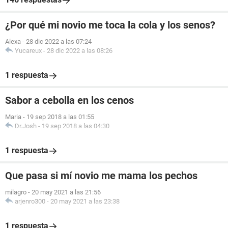
¿Por qué mi novio me toca la cola y los senos?
Alexa
-
28 dic 2022 a las 07:24
Yucareux
-
28 dic 2022 a las 08:26
1 respuesta
Sabor a cebolla en los cenos
Maria
-
19 sep 2018 a las 01:55
Dr.Josh
-
19 sep 2018 a las 04:30
1 respuesta
Que pasa si mí novio me mama los pechos
milagro
-
20 may 2021 a las 21:56
arjenro300
-
20 may 2021 a las 23:38
1 respuesta