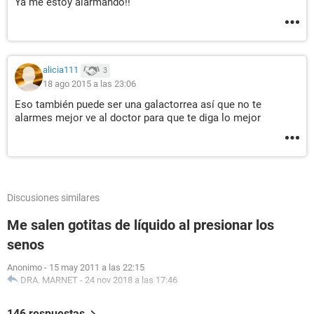
Ya me estoy alarmando!!
alicia111
3
18 ago 2015 a las 23:06
Eso también puede ser una galactorrea así que no te
alarmes mejor ve al doctor para que te diga lo mejor
Discusiones similares
Me salen gotitas de líquido al presionar los
senos
Anonimo
-
15 may 2011 a las 22:15
DRA. MARNET
-
24 nov 2018 a las 17:46
146 respuestas