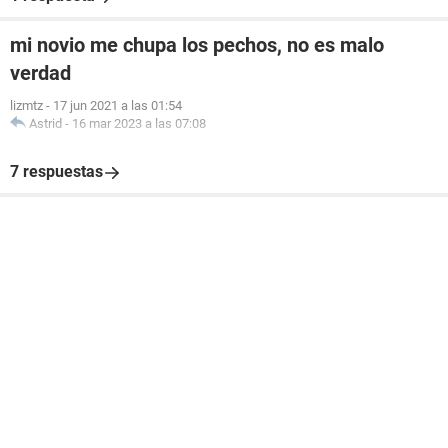
mi novio me chupa los pechos, no es malo
verdad
lizmtz
-
17 jun 2021 a las 01:54
Astrid
-
16 mar 2023 a las 07:08
7 respuestas