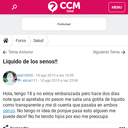
MENU
INICIO
FOROS
Foros
Salud
SALUD
Tema Anterior
Siguiente Tema
Liquido de los senos!!
FAMILIA
lola10030
- 18 ago 2015 a las 18:59
NUTRICIÓN
alicia111
-
18 ago 2015 a las 23:06
Hola, tengo 18 y no estoy embarazada pero hace dos días
BIENESTAR
note que si apretaba mi peson me salia una gotita de liquido
como transparente y me di cuenta que pasaba en ambos
SEXUALIDAD
senos
. No tengo ni idea de porque pasa esto alguien me
puede decir! No he tenido hijos por eso me preocupa
GLOSARIO