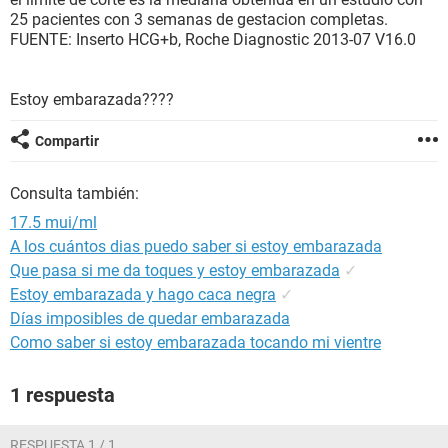
25 pacientes con 3 semanas de gestacion completas.
FUENTE: Inserto HCG+b, Roche Diagnostic 2013-07 V16.0
Estoy embarazada????
Compartir
Consulta también:
17.5 mui/ml
A los cuántos dias puedo saber si estoy embarazada
Que pasa si me da toques y estoy embarazada
✓
Estoy embarazada y hago caca negra
✓
Días imposibles de quedar embarazada
Como saber si estoy embarazada tocando mi vientre
1 respuesta
RESPUESTA 1 / 1