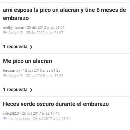
ami esposa la pico un alacran y tine 6 meses de
embarazo
melky moran
-
25 dic 2012 a las 21:04
Abigail P.
-
25 dic 2012 a las 21:37
1 respuesta
Me pico un alacran
terezamay
-
12 jun 2015 a las 21:25
Abigail P.
-
22 jun 2015 a las 15:35
1 respuesta
Heces verde oscuro durante el embarazo
cotopli2.0
-
26 oct 2017 a las 17:40
marlene-ines
-
29 oct 2017 a las 23:14