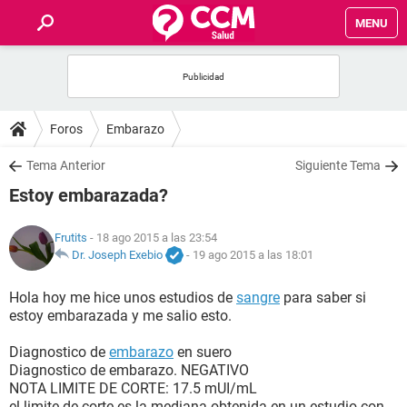
MENU
INICIO
FOROS
Foros
Embarazo
SALUD
Tema Anterior
Siguiente Tema
Estoy embarazada?
FAMILIA
Frutits
- 18 ago 2015 a las 23:54
NUTRICIÓN
Dr. Joseph Exebio
-
19 ago 2015 a las 18:01
Hola hoy me hice unos estudios de
sangre
para saber si
BIENESTAR
estoy embarazada y me salio esto.
SEXUALIDAD
Diagnostico de
embarazo
en suero
Diagnostico de embarazo. NEGATIVO
NOTA LIMITE DE CORTE: 17.5 mUI/mL
GLOSARIO
el limite de corte es la mediana obtenida en un estudio con