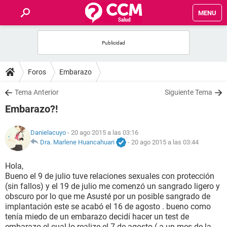
MENU
INICIO
FOROS
Foros
Embarazo
SALUD
Tema Anterior
Siguiente Tema
Embarazo?!
FAMILIA
Danielacuyo
- 20 ago 2015 a las 03:16
NUTRICIÓN
Dra. Marlene Huancahuari
-
20 ago 2015 a las 03:44
Hola,
BIENESTAR
Bueno el 9 de julio tuve relaciones sexuales con protección
(sin fallos) y el 19 de julio me comenzó un sangrado ligero y
SEXUALIDAD
obscuro por lo que me Asusté por un posible sangrado de
implantación este se acabó el 16 de agosto . bueno como
tenía miedo de un embarazo decidí hacer un test de
GLOSARIO
embarazo el cual lo realize el 7 de agosto ( a un mes de la