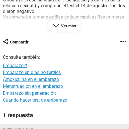
relación sexual ) y comprobé el test el 14 de agosto . los dos
dieron negativo.
Yo comencé a tomar pastillas anticonceptivas (las primeras
que he tomado) el día 19 de julio por lo que el periodo me
Ver más
bajó el 16 de agosto y bueno no las pude comprar por lo que
llevo 3 días sin tomar las pastillas y me ha empezado un
dolor de cabeza estos últimos días que no las he
Compartir
consumido.
Cabe mencionar que había tenido irregularidades en la
Consulta también:
menstruación porque había tomado la pastilla de
emergencia el 12 de junio.
Embarazo?!
Según todo esto debería descartar un embarazo? Que dicen?
Embarazo en días no fertiles
Ayuda please ! :( gracias de antemano saludos
Amoxicilina en el embarazo
Menstruacion en el embarazo
Embarazo sin penetración
Cuando hacer test de embarazo
1 respuesta