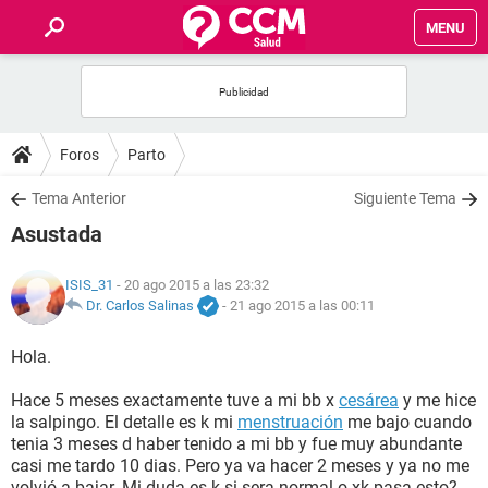
MENU
INICIO
FOROS
Foros
Parto
SALUD
Tema Anterior
Siguiente Tema
Asustada
FAMILIA
ISIS_31
- 20 ago 2015 a las 23:32
NUTRICIÓN
Dr. Carlos Salinas
-
21 ago 2015 a las 00:11
Hola.
BIENESTAR
Hace 5 meses exactamente tuve a mi bb x
cesárea
y me hice
SEXUALIDAD
la salpingo. El detalle es k mi
menstruación
me bajo cuando
tenia 3 meses d haber tenido a mi bb y fue muy abundante
casi me tardo 10 dias. Pero ya va hacer 2 meses y ya no me
GLOSARIO
volvió a bajar. Mi duda es k si sera normal o xk pasa esto?