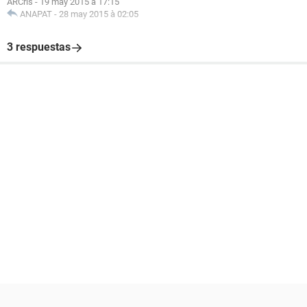
ARCris
-
19 may 2015 à 17:15
ANAPAT
-
28 may 2015 à 02:05
3 respuestas