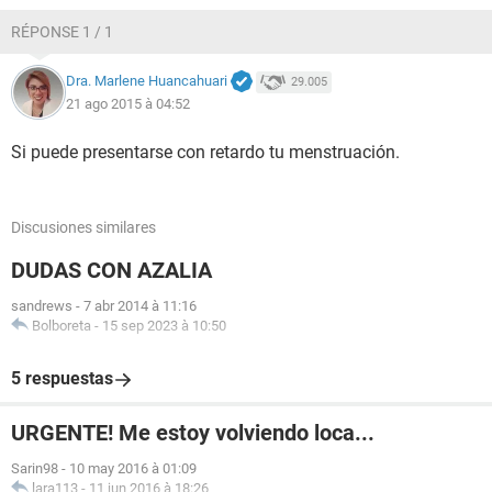
RÉPONSE 1 / 1
Dra. Marlene Huancahuari
29.005
21 ago 2015 à 04:52
Si puede presentarse con retardo tu menstruación.
Discusiones similares
DUDAS CON AZALIA
sandrews
-
7 abr 2014 à 11:16
Bolboreta
-
15 sep 2023 à 10:50
5 respuestas
URGENTE! Me estoy volviendo loca...
Sarin98
-
10 may 2016 à 01:09
lara113
-
11 jun 2016 à 18:26