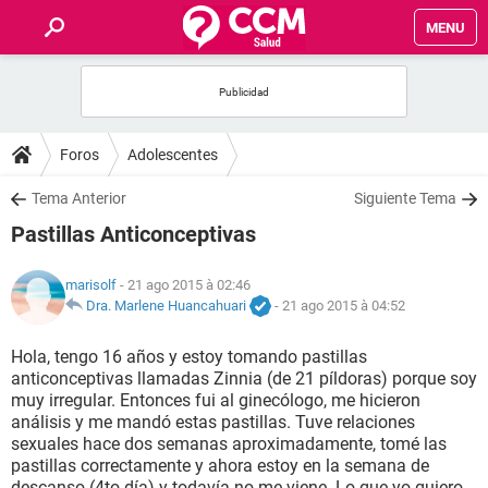
MENU
INICIO
FORUMS
Foros
Adolescentes
SALUD
Tema Anterior
Siguiente Tema
Pastillas Anticonceptivas
FAMILIA
marisolf
- 21 ago 2015 à 02:46
NUTRICIÓN
Dra. Marlene Huancahuari
-
21 ago 2015 à 04:52
Hola, tengo 16 años y estoy tomando pastillas
BIENESTAR
anticonceptivas llamadas Zinnia (de 21 píldoras) porque soy
muy irregular. Entonces fui al ginecólogo, me hicieron
SEXUALIDAD
análisis y me mandó estas pastillas. Tuve relaciones
sexuales hace dos semanas aproximadamente, tomé las
pastillas correctamente y ahora estoy en la semana de
GLOSARIO
descanso (4to día) y todavía no me viene. Lo que yo quiero