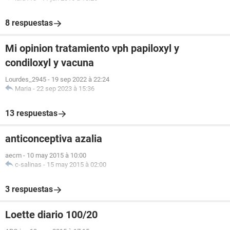
8 respuestas
Mi opinion tratamiento vph papiloxyl y
condiloxyl y vacuna
Lourdes_2945
-
19 sep 2022 à 22:24
Maria
-
22 sep 2023 à 15:36
13 respuestas
anticonceptiva azalia
aecm
-
10 may 2015 à 10:00
c-salinas
-
15 may 2015 à 02:00
3 respuestas
Loette diario 100/20