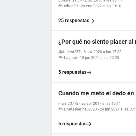
Constanza.J
-
12 dic 2015 a las 18:44
nilton90
-
20 ene 2022 a las 13:10
25 respuestas
¿Por qué no siento placer a
@Andrea257
-
6 nov 2020 a las 17:33
Lagrabi
-
18 jun 2022 a las 22:25
3 respuestas
Cuando me meto el dedo en l
Fran_73772
-
23 abr 2017 a las 15:11
DraKatherine_2323
-
24 jun 2021 a las 07:
5 respuestas