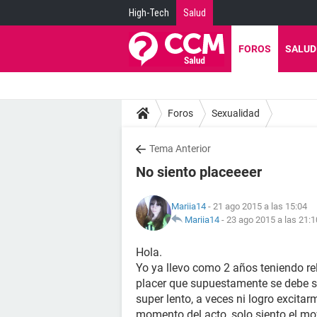
High-Tech
Salud
FOROS
SALUD
Foros
Sexualidad
Tema Anterior
No siento placeeeer
Mariia14
- 21 ago 2015 a las 15:04
Mariia14
-
23 ago 2015 a las 21:1
Hola.
Yo ya llevo como 2 años teniendo re
placer que supuestamente se debe se
super lento, a veces ni logro excitarm
momento del acto, solo siento el mo