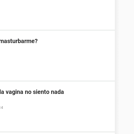
l masturbarme?
a vagina no siento nada
14