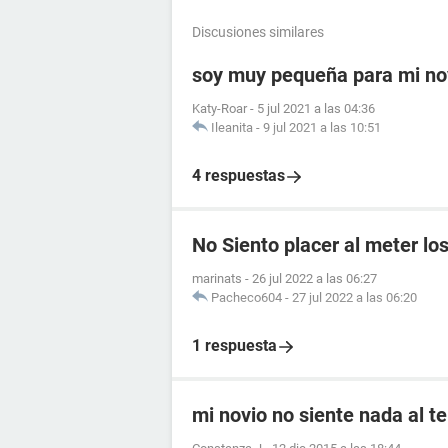
Discusiones similares
soy muy pequeña para mi no
Katy-Roar
-
5 jul 2021 a las 04:36
Ileanita
-
9 jul 2021 a las 10:51
4 respuestas
No Siento placer al meter lo
marinats
-
26 jul 2022 a las 06:27
Pacheco604
-
27 jul 2022 a las 06:20
1 respuesta
mi novio no siente nada al t