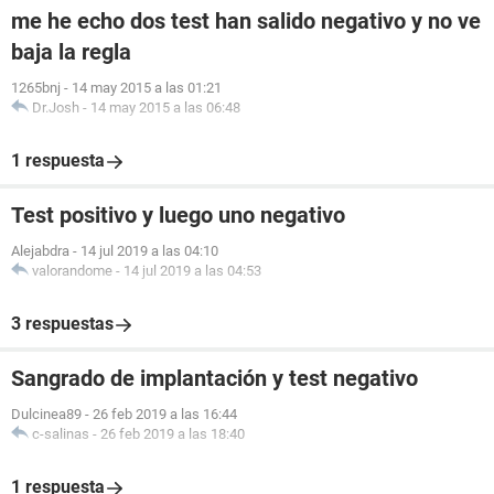
me he echo dos test han salido negativo y no ve
baja la regla
1265bnj
-
14 may 2015 a las 01:21
Dr.Josh
-
14 may 2015 a las 06:48
1 respuesta
Test positivo y luego uno negativo
Alejabdra
-
14 jul 2019 a las 04:10
valorandome
-
14 jul 2019 a las 04:53
3 respuestas
Sangrado de implantación y test negativo
Dulcinea89
-
26 feb 2019 a las 16:44
c-salinas
-
26 feb 2019 a las 18:40
1 respuesta