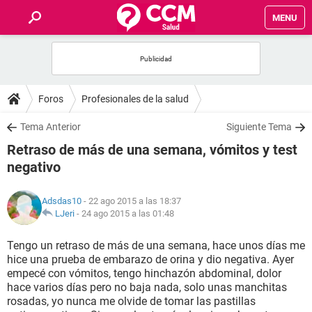
MENU
INICIO
FOROS
Foros
Profesionales de la salud
SALUD
Tema Anterior
Siguiente Tema
Retraso de más de una semana, vómitos y test
FAMILIA
negativo
NUTRICIÓN
Adsdas10
- 22 ago 2015 a las 18:37
LJeri
-
24 ago 2015 a las 01:48
BIENESTAR
Tengo un retraso de más de una semana, hace unos días me
hice una prueba de embarazo de orina y dio negativa. Ayer
SEXUALIDAD
empecé con vómitos, tengo hinchazón abdominal, dolor
hace varios días pero no baja nada, solo unas manchitas
rosadas, yo nunca me olvide de tomar las pastillas
GLOSARIO