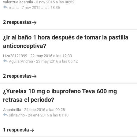
valenzuelacamila
-
3 nov 2015 a las 00:52
maria
-
7 nov 2015 a las 18:36
2 respuestas
¿Ir al baño 1 hora después de tomar la pastilla
anticonceptiva?
Liza28121999
-
22 may 2016 a las 12:33
AguilarAndrea
-
23 may 2016 a las 06:42
2 respuestas
¿Yurelax 10 mg o ibuprofeno Teva 600 mg
retrasa el periodo?
Anonimilla
-
24 ene 2016 a las 00:28
silviaviho
-
24 ene 2016 a las 01:10
1 respuesta