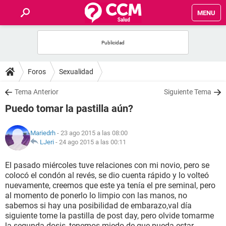
MENU
INICIO
FOROS
Foros
Sexualidad
SALUD
Tema Anterior
Siguiente Tema
Puedo tomar la pastilla aún?
FAMILIA
Mariedrh
- 23 ago 2015 a las 08:00
NUTRICIÓN
LJeri
-
24 ago 2015 a las 00:11
El pasado miércoles tuve relaciones con mi novio, pero se
BIENESTAR
colocó el condón al revés, se dio cuenta rápido y lo volteó
nuevamente, creemos que este ya tenía el pre seminal, pero
SEXUALIDAD
al momento de ponerlo lo limpio con las manos, no
sabemos si hay una posibilidad de embarazo,val día
siguiente tome la pastilla de post day, pero olvide tomarme
GLOSARIO
la segunda dosis, tenemos miedo de que pueda estar