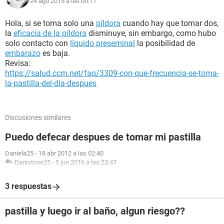
24 ago 2015 a las 00:11
Hola, si se toma solo una
píldora
cuando hay que tomar dos,
la
eficacia de la píldora
disminuye, sin embargo, como hubo
solo contacto con
líquido preseminal
la posibilidad de
embarazo
es baja.
Revisa:
https://salud.ccm.net/faq/3309-con-que-frecuencia-se-toma-
la-pastilla-del-dia-despues
Discusiones similares
Puedo defecar despues de tomar mi pastilla
Daniela25
-
18 abr 2012 a las 02:40
Danistone25
-
5 jun 2016 a las 23:47
3 respuestas
pastilla y luego ir al baño, algun riesgo??