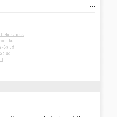
-Definiciones
xualidad
s -Salud
-Salud
ud