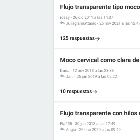
Flujo transparente tipo moco
rossy
-
26 dic 2011 a las 14:37
Juliagiannattasio
-
25 nov 2021 a las 12:4
125 respuestas
Moco cervical como clara de
Duda
-
12 nov 2013 a las 23:33
Jani
-
26 jun 2019 a las 02:22
10 respuestas
Flujo transparente con hilos
Ela255
-
30 jun 2013 a las 17:49
Angie
-
26 ene 2020 a las 09:49