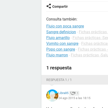
Compartir
Consulta también:
Flujo con poca sangre
Sangre definicion
-
Fichas prácticas 
Flujo amarillo
-
Fichas prácticas -Se
Vomito con sangre
-
Fichas práctica
Popo con sangre
-
Fichas prácticas 
Flujo marron
-
Fichas prácticas -Sal
1 respuesta
RESPUESTA 1 / 1
Libra85
1
24 ago 2015 a las 18:15