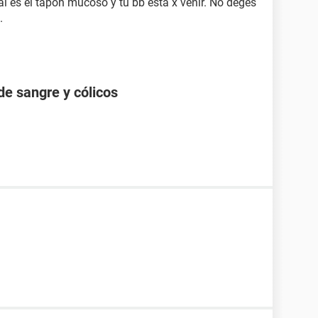
l es el tapon mucoso y tu bb esta x venir. No deges
.
de sangre y cólicos