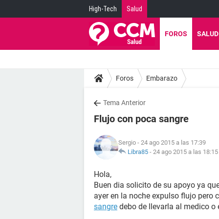
High-Tech
Salud
FOROS
SALUD
Foros
Embarazo
Tema Anterior
Flujo con poca sangre
Sergio
- 24 ago 2015 a las 17:39
Libra85
-
24 ago 2015 a las 18:15
Hola,
Buen dia solicito de su apoyo ya q
ayer en la noche expulso flujo pero 
sangre
debo de llevarla al medico o