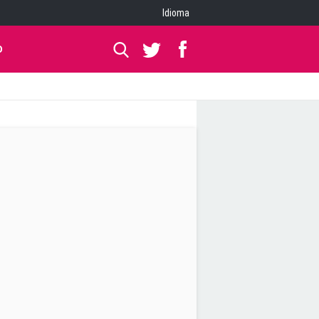
Idioma
O