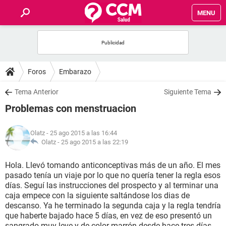
MENU
INICIO
FOROS
Foros
Embarazo
SALUD
Tema Anterior
Siguiente Tema
Problemas con menstruacion
FAMILIA
Olatz
- 25 ago 2015 a las 16:44
NUTRICIÓN
Olatz -
25 ago 2015 a las 22:19
Hola. Llevó tomando anticonceptivas más de un año. El mes
BIENESTAR
pasado tenía un viaje por lo que no quería tener la regla esos
días. Seguí las instrucciones del prospecto y al terminar una
SEXUALIDAD
caja empece con la siguiente saltándose los dias de
descanso. Ya he terminado la segunda caja y la regla tendría
que haberte bajado hace 5 días, en vez de eso presentó un
GLOSARIO
sangrado muy leve y de color marrón desde hace tres días.