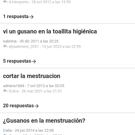
A.Herquinio
-
18 oct 2012 a las 15:59
1 respuesta
vi un gusano en la toallita higiénica
sabriina
-
30 dic 2011 a las 20:25
elyaahmero_2051
-
13 jun 2023 a las 22:59
5 respuestas
cortar la mestruacion
adriana1684
-
7 oct 2012 a las 02:05
Dulce
-
26 mar 2021 a las 21:51
20 respuestas
¿Gusanos en la menstruación?
Dalia
-
24 jun 2014 a las 22:08