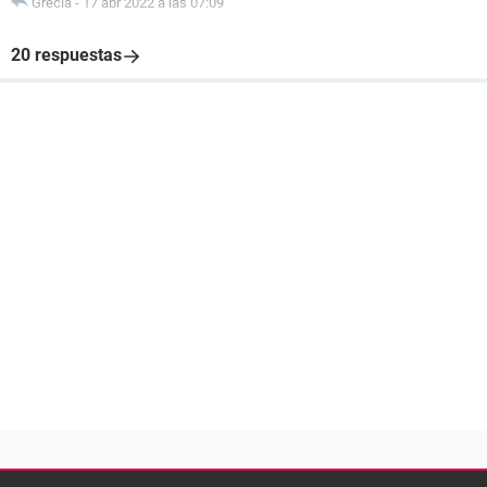
Grecia
-
17 abr 2022 a las 07:09
20 respuestas