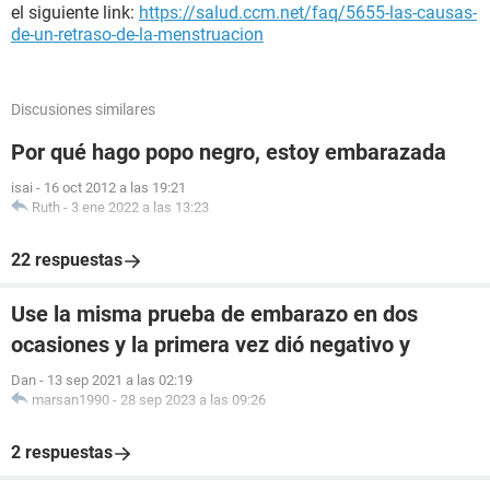
el siguiente link:
https://salud.ccm.net/faq/5655-las-causas-
de-un-retraso-de-la-menstruacion
Discusiones similares
Por qué hago popo negro, estoy embarazada
isai
-
16 oct 2012 a las 19:21
Ruth
-
3 ene 2022 a las 13:23
22 respuestas
Use la misma prueba de embarazo en dos
ocasiones y la primera vez dió negativo y
Dan
-
13 sep 2021 a las 02:19
marsan1990
-
28 sep 2023 a las 09:26
2 respuestas