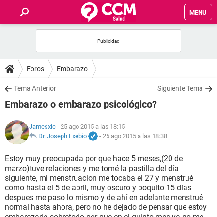
MENU
INICIO
FOROS
Foros
Embarazo
SALUD
Tema Anterior
Siguiente Tema
Embarazo o embarazo psicológico?
FAMILIA
Jamesxic
- 25 ago 2015 a las 18:15
NUTRICIÓN
Dr. Joseph Exebio
-
25 ago 2015 a las 18:38
Estoy muy preocupada por que hace 5 meses,(20 de
BIENESTAR
marzo)tuve relaciones y me tomé la pastilla del día
siguiente, mi menstruacion me tocaba el 27 y menstrué
SEXUALIDAD
como hasta el 5 de abril, muy oscuro y poquito 15 días
despues me paso lo mismo y de ahí en adelante menstrué
normal hasta ahora, pero no he dejado de pensar que estoy
GLOSARIO
embarazada sobretodo por que en el quinto mes ya no me