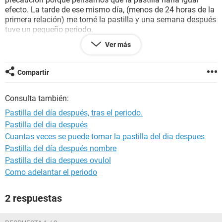
efecto. La tarde de ese mismo día, (menos de 24 horas de la
primera relación) me tomé la pastilla y una semana después
tuve un pequeño periodo.
De esto hace ya casi un mes y andamos preocupados
Ver más
porque mi semana normal de periodo ya ha pasado y sigo
esperando.
Compartir
¿Podría estar embarazada?
Consulta también:
Pastilla del día después, tras el periodo.
Pastilla del dia después
Cuantas veces se puede tomar la pastilla del dia despues
Pastilla del día después nombre
Pastilla del dia despues ovulol
Como adelantar el periodo
2 respuestas