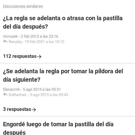
Discusiones similares
¿La regla se adelanta o atrasa con la pastilla
del día después?
mcruzek
-
2 feb 2013 a las 23:16
Renataj
-
19 feb 2021 a las 19:12
112 respuestas
¿Se adelanta la regla por tomar la píldora del
día siguiente?
Elenacmh
-
5 ago 2015 a las 05:31
KatherineL
-
5 ago 2015 a las 05:43
3 respuestas
Engordé luego de tomar la pastilla del día
después