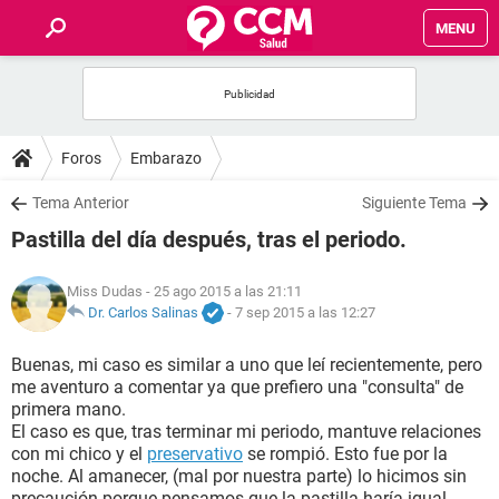
MENU
INICIO
FOROS
Foros
Embarazo
SALUD
Tema Anterior
Siguiente Tema
Pastilla del día después, tras el periodo.
FAMILIA
Miss Dudas
- 25 ago 2015 a las 21:11
NUTRICIÓN
Dr. Carlos Salinas
-
7 sep 2015 a las 12:27
Buenas, mi caso es similar a uno que leí recientemente, pero
BIENESTAR
me aventuro a comentar ya que prefiero una "consulta" de
primera mano.
SEXUALIDAD
El caso es que, tras terminar mi periodo, mantuve relaciones
con mi chico y el
preservativo
se rompió. Esto fue por la
noche. Al amanecer, (mal por nuestra parte) lo hicimos sin
GLOSARIO
precaución porque pensamos que la pastilla haría igual