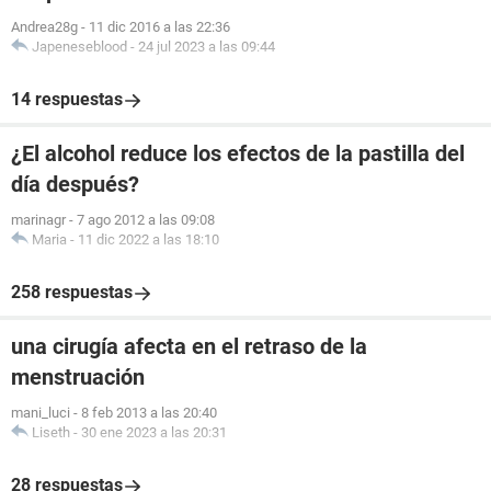
Andrea28g
-
11 dic 2016 a las 22:36
Japeneseblood
-
24 jul 2023 a las 09:44
14 respuestas
¿El alcohol reduce los efectos de la pastilla del
día después?
marinagr
-
7 ago 2012 a las 09:08
Maria
-
11 dic 2022 a las 18:10
258 respuestas
una cirugía afecta en el retraso de la
menstruación
mani_luci
-
8 feb 2013 a las 20:40
Liseth
-
30 ene 2023 a las 20:31
28 respuestas