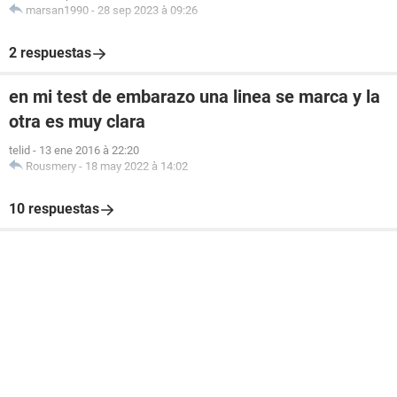
marsan1990
-
28 sep 2023 à 09:26
2 respuestas
en mi test de embarazo una linea se marca y la
otra es muy clara
telid
-
13 ene 2016 à 22:20
Rousmery
-
18 may 2022 à 14:02
10 respuestas