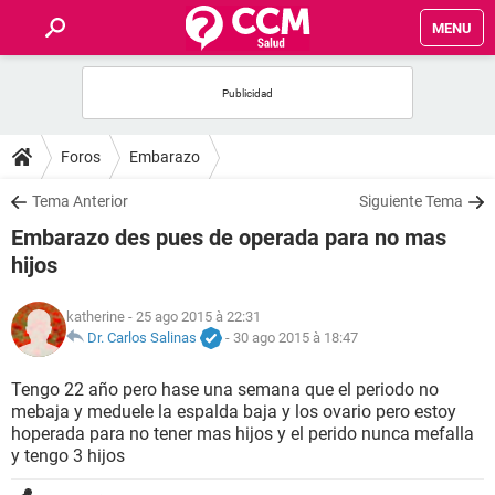
MENU
INICIO
FORUMS
Foros
Embarazo
SALUD
Tema Anterior
Siguiente Tema
Embarazo des pues de operada para no mas
FAMILIA
hijos
NUTRICIÓN
katherine
- 25 ago 2015 à 22:31
Dr. Carlos Salinas
-
30 ago 2015 à 18:47
BIENESTAR
Tengo 22 año pero hase una semana que el periodo no
mebaja y meduele la espalda baja y los ovario pero estoy
SEXUALIDAD
hoperada para no tener mas hijos y el perido nunca mefalla
y tengo 3 hijos
GLOSARIO